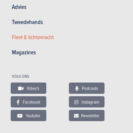
Advies
Tweedehands
Fleet & lichtevracht
Magazines
VOLG ONS
Breaks
Video's
Podcasts
Peugeot
Facebook
Instagram
508 SW (2022)
Youtube
Newsletter
NIET MEER BESCHIKBAAR