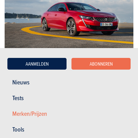
AANMELDEN
ABONNEREN
Grote middenklassers
Nieuws
Peugeot
508 (2024)
Tests
NIET MEER BESCHIKBAAR
Merken/Prijzen
Tools