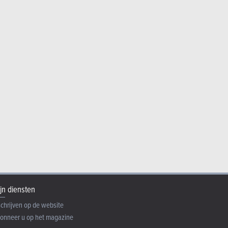
jn diensten
schrijven op de website
onneer u op het magazine