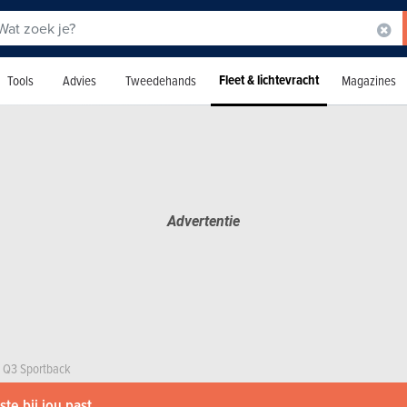
Fleet & lichtevracht
Tools
Advies
Tweedehands
Magazines
Q3 Sportback
te bij jou past