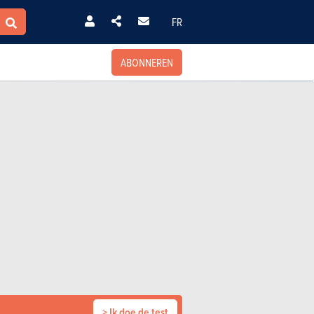
FR
ABONNEREN
> Ik doe de test