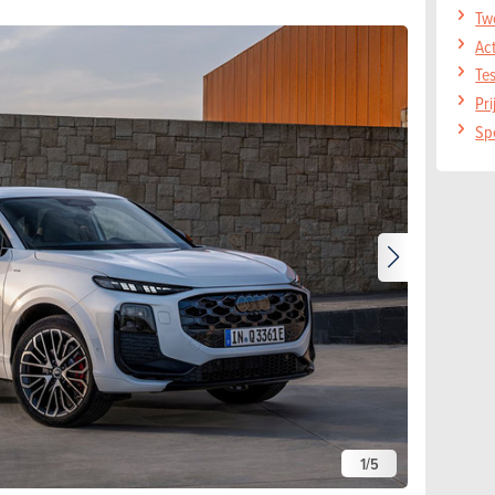
Tw
Act
Te
Pr
Spe
1
/
5