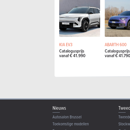
KIA EV3
ABARTH 600
Catalogusprijs
Catalogusprijs
vanaf € 41.990
vanaf € 41.79
Nieuws
Tweed
Autosalon Brussel
Tweed
Toekomstige modellen
Stock