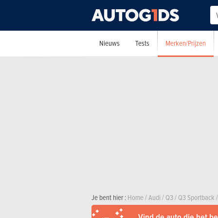
Merken/Prijzen
Nieuws
Tests
Je bent hier :
Home
/
Audi
/
Q3
/
Q3 Sportback
/
Vind de auto die het bes