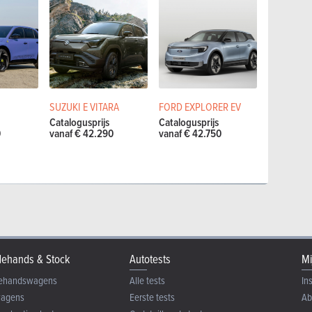
SUZUKI E VITARA
FORD EXPLORER EV
Catalogusprijs
Catalogusprijs
0
vanaf € 42.290
vanaf € 42.750
ehands & Stock
Autotests
Mi
ehandswagens
Alle tests
In
wagens
Eerste tests
Ab