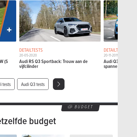
DETAILTESTS
DETAILTESTS
20-05-2020
20-11-2019
W (S
Audi RS Q3 Sportback: Trouw aan de
Audi Q3 Sportback
vijfcilinder
spannend kleedje
i tests
Audi Q3 tests
BUDGET
etzelfde budget