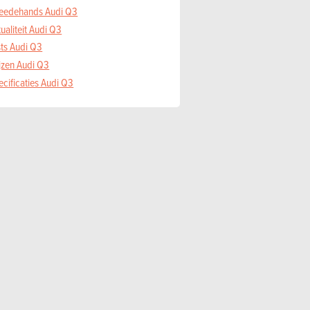
eedehands Audi Q3
ualiteit Audi Q3
sts Audi Q3
ijzen Audi Q3
cificaties Audi Q3