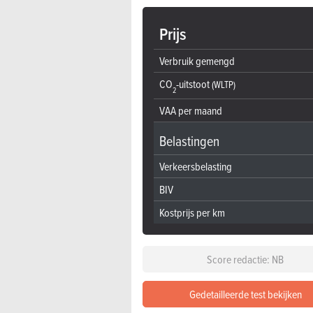
Prijs
Verbruik gemengd
CO
-uitstoot
(WLTP)
2
VAA per maand
Belastingen
Verkeersbelasting
BIV
Kostprijs per km
Score redactie: NB
Gedetailleerde test bekijken