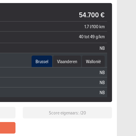
54.700 €
1.7 l/100 km
40 tot 49 g/km
NB
Brussel
Vlaanderen
Wallonië
NB
NB
NB
Score eigenaars: /20