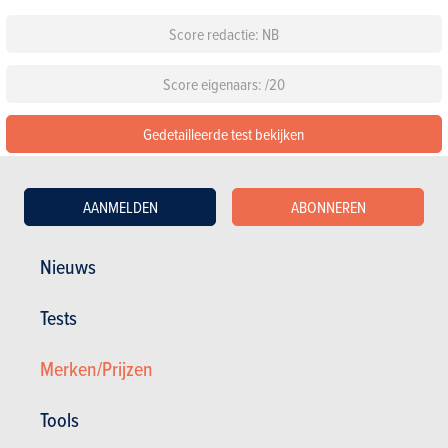
Score redactie: NB
Score eigenaars: /20
Gedetailleerde test bekijken
Configureer deze auto
AANMELDEN
ABONNEREN
Standaarduitrusting
Nieuws
Kies een kleur
Tests
Kies een pack
Merken/Prijzen
Tools
Andere versies tonen