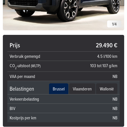
1
/
4
Prijs
29.490 €
Verbruik gemengd
4.5 l/100 km
CO
-uitstoot
103 tot 107 g/km
(WLTP)
2
VAA per maand
NB
Belastingen
Brussel
Vlaanderen
Wallonië
Verkeersbelasting
NB
BIV
NB
Kostprijs per km
NB