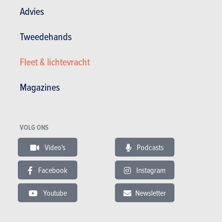
Advies
Andere versies tonen
Tweedehands
Fleet & lichtevracht
BUDGET
Magazines
In hetzelfde budget
VOLG ONS
Video's
Podcasts
Facebook
Instagram
Youtube
Newsletter