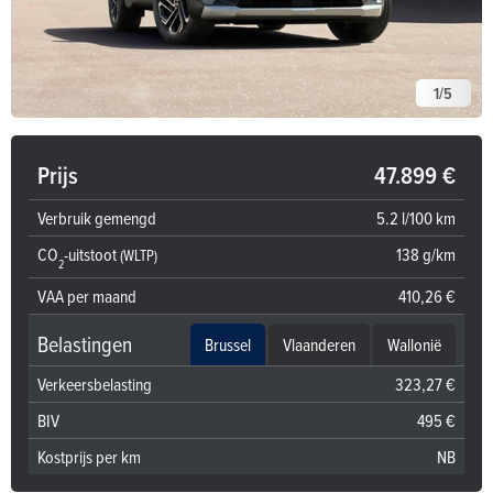
1
/
5
Prijs
47.899 €
Verbruik gemengd
5.2 l/100 km
CO
-uitstoot
138 g/km
(WLTP)
2
VAA per maand
410,26 €
Belastingen
Brussel
Vlaanderen
Wallonië
Verkeersbelasting
323,27 €
BIV
495 €
Kostprijs per km
NB