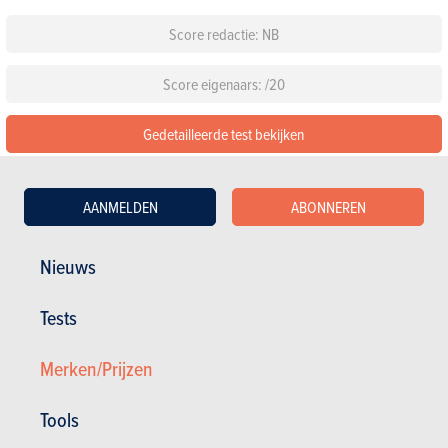
Score redactie: NB
Score eigenaars: /20
Gedetailleerde test bekijken
De 58 beoordelingen lezen over de Hyundai Tucson
AANMELDEN
ABONNEREN
Configureer deze auto
Nieuws
Standaarduitrusting
Tests
Kies een kleur
Merken/Prijzen
Kies een pack
Tools