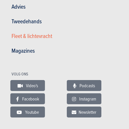
Advies
Testverslagen lezen
Tweedehands
Fleet & lichtevracht
TESTS
KIA PICANTO
Magazines
Onze tests
VOLG ONS
Video's
Podcasts
Facebook
Instagram
Youtube
Newsletter