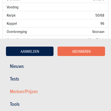
Voeding
Kw/pk
50/68
Koppel
96
Overbrenging
Vooraan
Versnellingsbak
Man. 5 bak
Emissienorm
E8
AANMELDEN
ABONNEREN
CO
-uitstoot
NB
2
Nieuws
Fiscaal vermogen
6
Tests
Garantie
Lakfouten
Merken/Prijzen
Roest
12 jaar
Onderdelen / uren
7 jaar
Tools