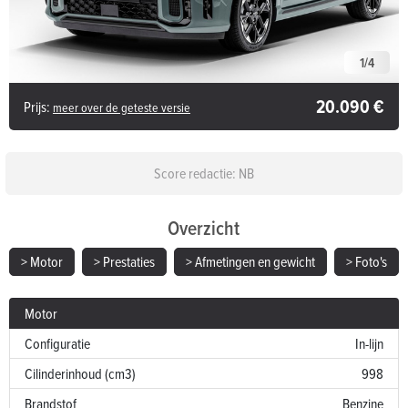
1
/
4
20.090 €
Prijs:
meer over de geteste versie
Score redactie: NB
Overzicht
> Motor
> Prestaties
> Afmetingen en gewicht
> Foto's
Motor
Configuratie
In-lijn
Cilinderinhoud (cm3)
998
Brandstof
Benzine