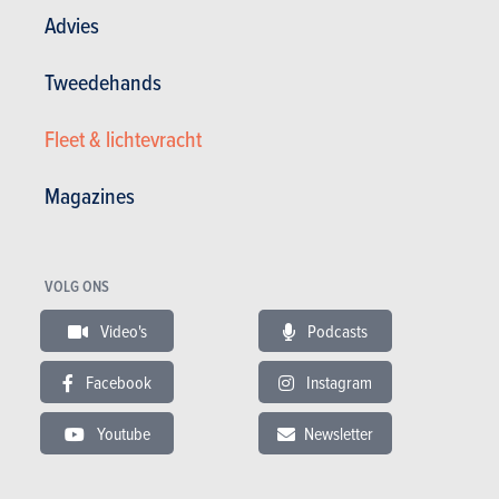
Advies
Testverslagen lezen
Tweedehands
Fleet & lichtevracht
TESTS
LAND ROVER DISCOVERY
Magazines
Onze tests
VOLG ONS
Video's
Podcasts
Facebook
Instagram
Youtube
Newsletter