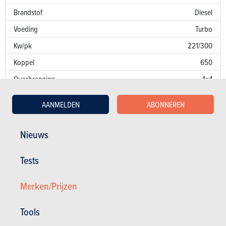
Brandstof
Diesel
Voeding
Turbo
Kw/pk
221/300
Koppel
650
Overbrenging
4x4
Versnellingsbak
Auto. 8 bak
AANMELDEN
ABONNEREN
Emissienorm
I2
CO
-uitstoot
194 g/km
Nieuws
2
Fiscaal vermogen
15
Tests
Garantie
Merken/Prijzen
Lakfouten
Roest
6 jaar
Tools
Onderdelen / uren
3 jaar