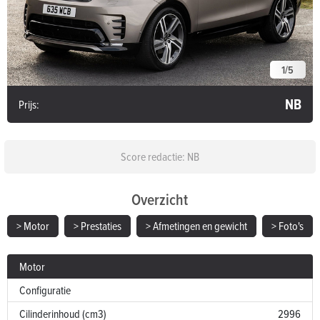
1
/
5
NB
Prijs:
Score redactie: NB
Overzicht
> Motor
> Prestaties
> Afmetingen en gewicht
> Foto's
Motor
Configuratie
Cilinderinhoud (cm3)
2996