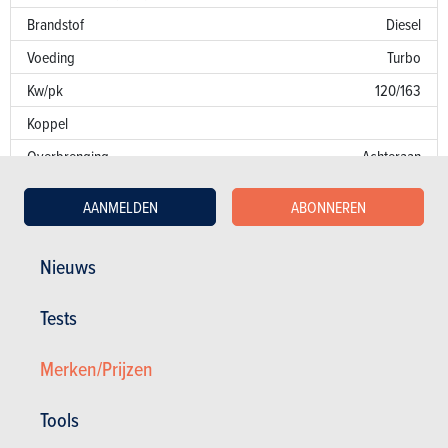
Brandstof
Diesel
Voeding
Turbo
Kw/pk
120/163
Koppel
Overbrenging
Achteraan
Versnellingsbak
Auto. 7 bak
AANMELDEN
ABONNEREN
Emissienorm
E6
CO
-uitstoot
107 g/km
Nieuws
2
Fiscaal vermogen
11
Tests
Garantie
Merken/Prijzen
Lakfouten
Roest
30 jaar
Tools
Onderdelen / uren
2 jaar