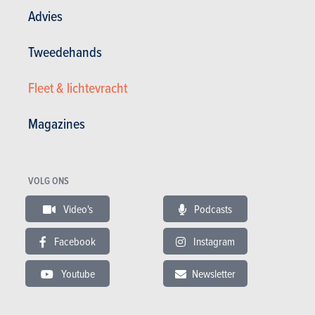
Advies
Testverslagen lezen
Tweedehands
Fleet & lichtevracht
TESTS
MERCEDES-BENZ C-KLASSE
Magazines
Onze tests
VOLG ONS
Video's
Podcasts
Facebook
Instagram
Youtube
Newsletter