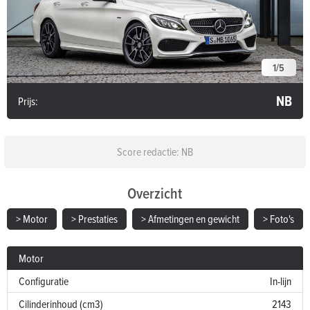
1
/
5
NB
Prijs:
Score redactie: NB
Overzicht
> Motor
> Prestaties
> Afmetingen en gewicht
> Foto's
Motor
Configuratie
In-lijn
Cilinderinhoud (cm3)
2143