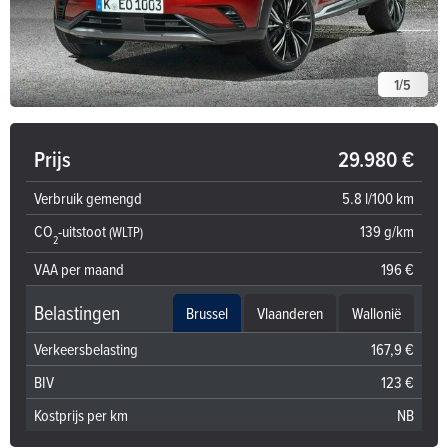
1
/
5
Prijs
29.980 €
Verbruik gemengd
5.8 l/100 km
CO
-uitstoot
139 g/km
(WLTP)
2
VAA per maand
196 €
Belastingen
Brussel
Vlaanderen
Wallonië
Verkeersbelasting
167,9 €
BIV
123 €
Kostprijs per km
NB