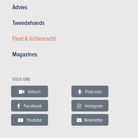
Advies
Andere versies tonen
Tweedehands
Fleet & lichtevracht
BUDGET
Magazines
In hetzelfde budget
VOLG ONS
Video's
Podcasts
Facebook
Instagram
Youtube
Newsletter