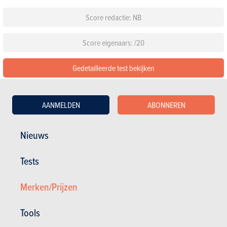
Score redactie: NB
Score eigenaars: /20
Gedetailleerde test bekijken
De 24 beoordelingen lezen over de Nissan Juke
AANMELDEN
ABONNEREN
Configureer deze auto
Nieuws
Standaarduitrusting
Tests
Kies een kleur
Merken/Prijzen
Kies een pack
Tools