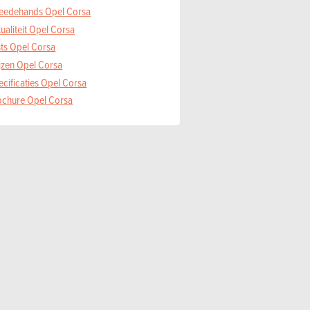
eedehands Opel Corsa
ualiteit Opel Corsa
sts Opel Corsa
ijzen Opel Corsa
ecificaties Opel Corsa
ochure Opel Corsa