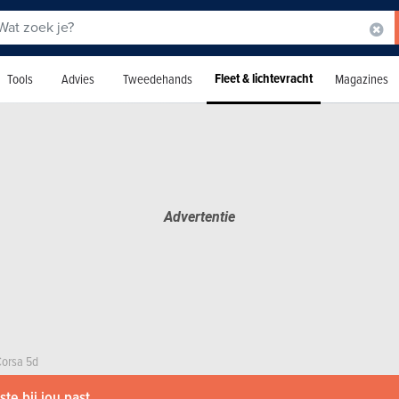
Fleet & lichtevracht
Tools
Advies
Tweedehands
Magazines
Corsa 5d
te bij jou past