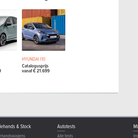
HYUNDAI I10
Catalogusprijs
0
vanaf € 21.699
ehands & Stock
Autotests
Mi
ehandswagens
Alle tests
In