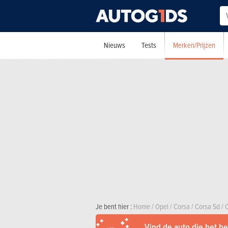
Merken/Prijzen
Nieuws
Tests
Je bent hier :
Home
/
Opel
/
Corsa
/
Corsa 5d
/
Vind de auto die het bes