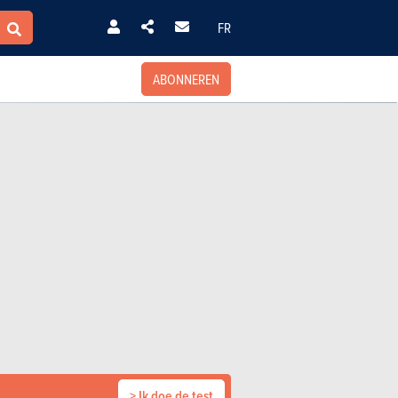
FR
ABONNEREN
> Ik doe de test