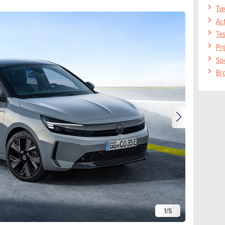
Tw
Act
Te
Pr
Sp
Br
1
/
5