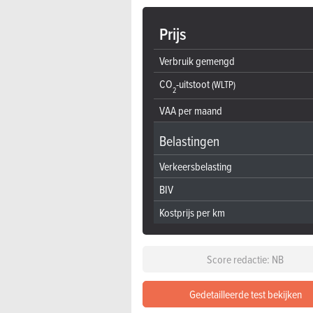
Prijs
Verbruik gemengd
CO
-uitstoot
(WLTP)
2
VAA per maand
Belastingen
Verkeersbelasting
BIV
Kostprijs per km
Score redactie: NB
Gedetailleerde test bekijken