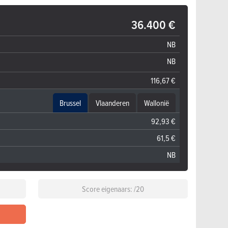
36.400 €
NB
NB
116,67 €
Brussel
Vlaanderen
Wallonië
92,93 €
61,5 €
NB
Score eigenaars: /20