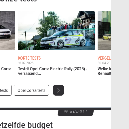
KORTE TESTS
VERGELIJKENDE T
16-07-2025
30-04-2024
l Corsa
Testrit Opel Corsa Electric Rally (2025) -
Welke kiezen: de 
verrassend...
Renault Clio of...
tests
Opel Corsa tests
BUDGET
etzelfde budget