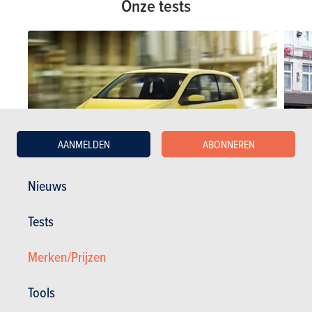
Onze tests
AANMELDEN
ABONNEREN
Nieuws
Tests
EERSTE TESTS
VERGE
07-12-2011
11-03-2
Seat Mii
Smart 
Merken/Prijzen
Tools
Seat tests
Seat Mii tests