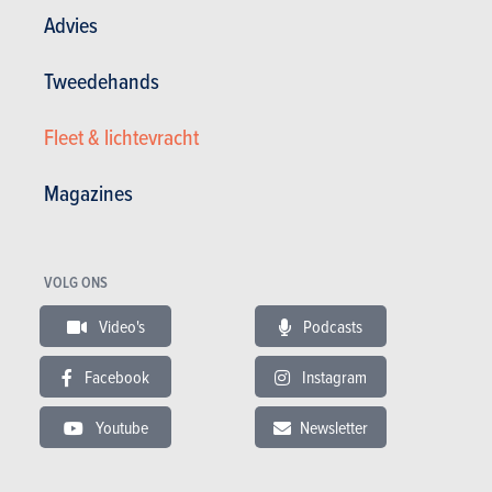
Advies
Tweedehands
Nieuws
Mijn diensten
Tweedehands & Stock
Inschrijven op de website
Fleet & lichtevracht
Abonneer u op het magazine
Autotests
Magazines
Contact
©2026 Produpress NV | Over ProduPress |
Privacybeleid
|
Algemene voorwaarden
|
Intellectuele eigendomsrechten
VOLG ONS
Produpress, een merk van de groep:
Video's
Podcasts
Facebook
Instagram
Powered with
www.autogids.be onderdeel Produpress-
groep. Uitgever sinds 1950.
Youtube
Newsletter