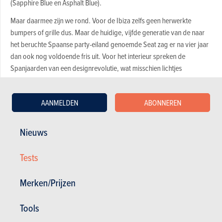
(Sapphire Blue en Asphalt Blue).
Maar daarmee zijn we rond. Voor de Ibiza zelfs geen herwerkte
bumpers of grille dus. Maar de huidige, vijfde generatie van de naar
het beruchte Spaanse party-eiland genoemde Seat zag er na vier jaar
dan ook nog voldoende fris uit. Voor het interieur spreken de
Spanjaarden van een designrevolutie, wat misschien lichtjes
overdreven is. Feit is wel dat er subtiel gewerkt werd aan de
kwaliteitsindruk, die er vooral op vooruitgaat dankzij het hertekende
AANMELDEN
ABONNEREN
dashboard dat bovenaan bekleed is met een zacht materiaal. Ook
voor de rest zijn de wijzigingen aan het interieur, evenals de
nieuwigheden op het vlak van technologische snufjes en
Nieuws
veiligheidsfuncties identiek als bij de Arona.
Tests
Merken/Prijzen
Tools