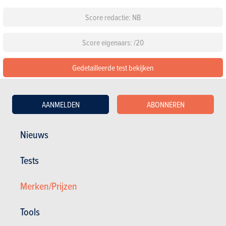
Score redactie: NB
Score eigenaars: /20
Gedetailleerde test bekijken
De 1 beoordelingen lezen over de Tesla Model 3
AANMELDEN
ABONNEREN
Configureer deze auto
Nieuws
Standaarduitrusting
Tests
Kies een kleur
Merken/Prijzen
Kies een pack
Tools