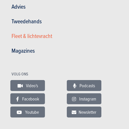
Advies
Andere versies tonen
Tweedehands
Fleet & lichtevracht
BUDGET
Magazines
In hetzelfde budget
VOLG ONS
Video's
Podcasts
Facebook
Instagram
Youtube
Newsletter