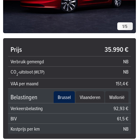
1
/
5
Prijs
35.990 €
Verbruik gemengd
NB
CO
-uitstoot
NB
(WLTP)
2
VAA per maand
151,4 €
Belastingen
Brussel
Vlaanderen
Wallonië
Verkeersbelasting
92,93 €
BIV
61,5 €
Kostprijs per km
NB