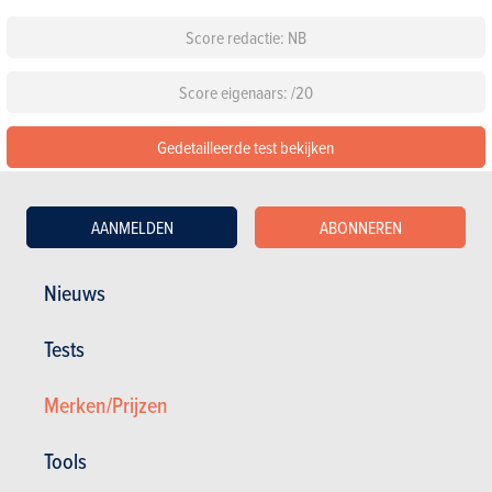
Score redactie: NB
Score eigenaars: /20
Gedetailleerde test bekijken
Configureer deze auto
AANMELDEN
ABONNEREN
Standaarduitrusting
Nieuws
Kies een kleur
Tests
Kies een pack
Merken/Prijzen
Tools
Andere versies tonen