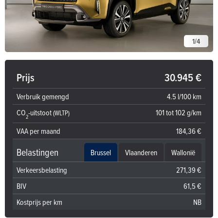
1
/
4
Prijs
30.945 €
Verbruik gemengd
4.5 l/100 km
CO
-uitstoot
101 tot 102 g/km
(WLTP)
2
VAA per maand
184,36 €
Belastingen
Brussel
Vlaanderen
Wallonië
Verkeersbelasting
271,39 €
BIV
61,5 €
Kostprijs per km
NB