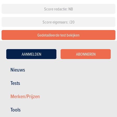
Score redactie: NB
Score eigenaars: /20
Gedetailleerde test bekijken
De 92 beoordelingen lezen over de Volkswagen Tiguan
AANMELDEN
ABONNEREN
Configureer deze auto
Nieuws
Standaarduitrusting
Tests
Kies een kleur
Merken/Prijzen
Kies een pack
Tools