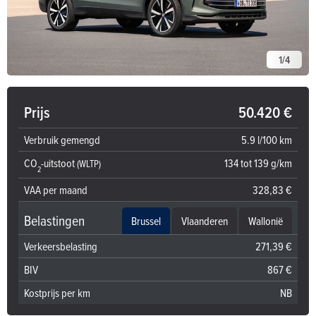
1
/
4
Prijs
50.420 €
Verbruik gemengd
5.9 l/100 km
CO
-uitstoot
134 tot 139 g/km
(WLTP)
2
VAA per maand
328,83 €
Belastingen
Brussel
Vlaanderen
Wallonië
Verkeersbelasting
271,39 €
BIV
867 €
Kostprijs per km
NB