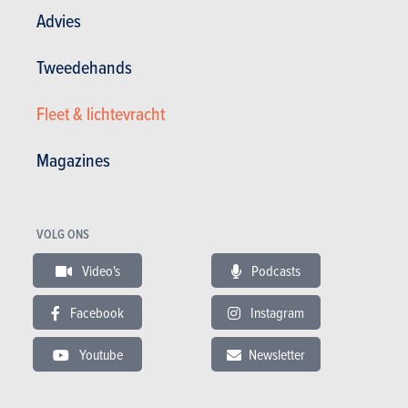
Advies
Andere versies tonen
Tweedehands
Fleet & lichtevracht
BUDGET
Magazines
In hetzelfde budget
VOLG ONS
Video's
Podcasts
Facebook
Instagram
Youtube
Newsletter