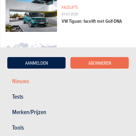
FACELIFTS
01-07-2020
VW Tiguan: facelift met Golf-DNA
BUDGET
08-11-2018
AANMELDEN
ABONNEREN
Autoprijzen: de duurste en
goedkoopste landen
Nieuws
Tests
NIEUWE MODELLEN
31-08-2018
Volkswagen Tiguan Offroad: met
Merken/Prijzen
grotere aanloophoek
Tools