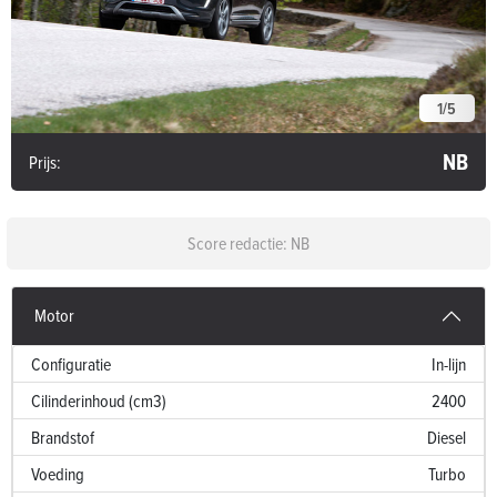
1
/
5
NB
Prijs:
Score redactie: NB
Motor
Configuratie
In-lijn
Cilinderinhoud (cm3)
2400
Brandstof
Diesel
Voeding
Turbo