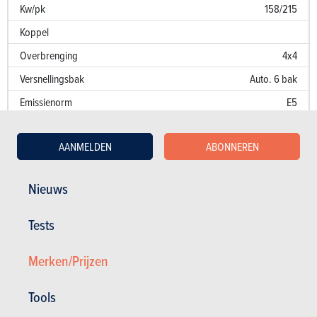
Kw/pk
158/215
Koppel
Overbrenging
4x4
Versnellingsbak
Auto. 6 bak
Emissienorm
E5
CO
-uitstoot
169 g/km
2
AANMELDEN
ABONNEREN
Fiscaal vermogen
13
Prestaties
Nieuws
Optrekken 0-100 km/u
8.3 sec.
Tests
Optrekken 1000 m
Merken/Prijzen
Topsnelheid (km/u)
205
Verbruik (l/100 km)
6.4 l/100 km
Tools
Kw/pk
158/215