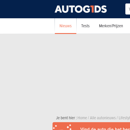
Nieuws
Tests
Merken/Prijzen
Je bent hier :
Home
/
Alle autonieuws
/
Lifesty
Vind de auto die het best