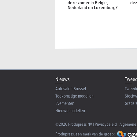
deze zomer in België,
dez
Nederland en Luxemburg?
Nieuws
Tweed
Autosalon Brussel
Tweed
Toekomstige modellen
Stock
Evementen
Gratis 
Nieuwe modellen
©2026 Produpress NV |
Privacybeleid
|
Algemene
Produpress, een merk van de groep: