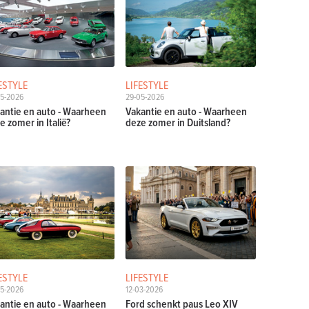
ESTYLE
LIFESTYLE
05-2026
29-05-2026
antie en auto - Waarheen
Vakantie en auto - Waarheen
e zomer in Italië?
deze zomer in Duitsland?
ESTYLE
LIFESTYLE
05-2026
12-03-2026
antie en auto - Waarheen
Ford schenkt paus Leo XIV