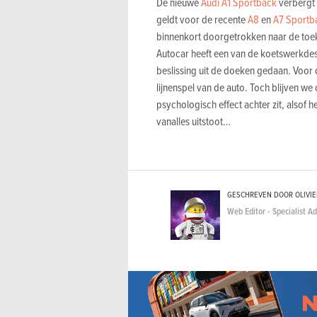
De nieuwe
Audi A1 Sportback
verbergt z
geldt voor de recente
A8
en
A7 Sportb
binnenkort doorgetrokken naar de toek
Autocar heeft een van de koetswerkdesi
beslissing uit de doeken gedaan. Voor d
lijnenspel van de auto. Toch blijven we
psychologisch effect achter zit, alsof h
vanalles uitstoot…
GESCHREVEN DOOR OLIVI
Web Editor - Specialist A