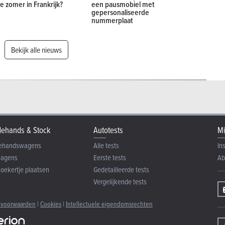
e zomer in Frankrijk?
een pausmobiel met
gepersonaliseerde
nummerplaat
Bekijk alle nieuws
ehands & Stock
Autotests
Mi
ehandswagens
Alle tests
In
wagens
Eerste tests
Ab
zoekertje plaatsen
Gedetailleerde tests
Vergelijkende tests
 voorwaarden
|
Cookies
|
Intellectuele eigendomsrechten