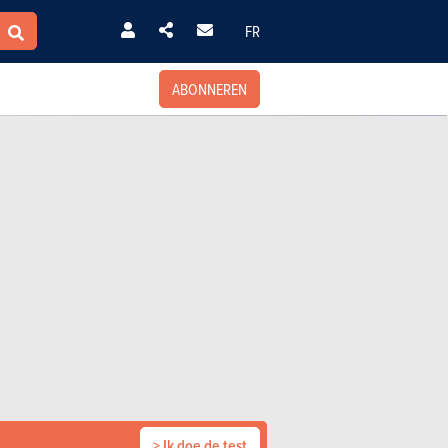
FR
ABONNEREN
> Ik doe de test