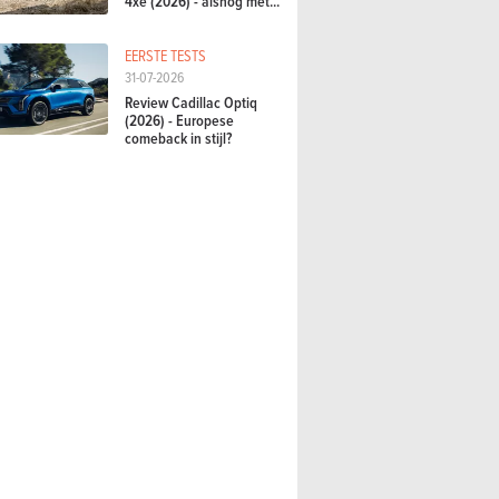
4xe (2026) - alsnog met...
EERSTE TESTS
31-07-2026
Review Cadillac Optiq
(2026) - Europese
comeback in stijl?