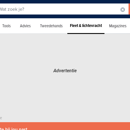
Fleet & lichtevracht
Tools
Advies
Tweedehands
Magazines
le
e bij jou past