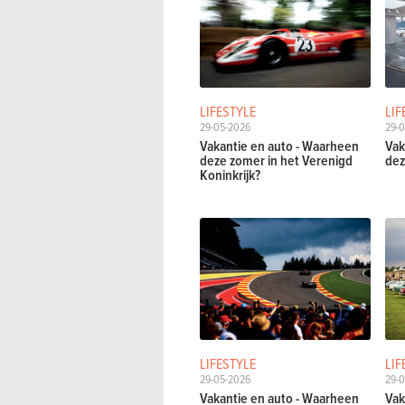
LIFESTYLE
LIF
29-05-2026
29-
Vakantie en auto - Waarheen
Vak
deze zomer in het Verenigd
dez
Koninkrijk?
LIFESTYLE
LIF
29-05-2026
29-
Vakantie en auto - Waarheen
Vak