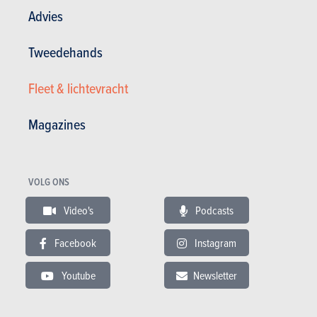
Advies
Tweedehands
Nieuws
Mijn diensten
Fleet & lichtevracht
Tweedehands & Stock
Inschrijven op de website
Magazines
Abonneer u op het magazine
Autotests
Contact
©2026 Produpress NV | Over ProduPress |
VOLG ONS
Privacybeleid
|
Algemene voorwaarden
|
Intellectuele eigendomsrechten
Video's
Podcasts
Produpress, een merk van de groep:
Facebook
Instagram
Powered with
Youtube
Newsletter
www.autogids.be onderdeel Produpress-
groep. Uitgever sinds 1950.