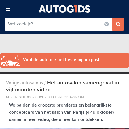
Vind de auto die het beste bij jou past
Het autosalon samengevat in
Vorige autosalons
/
vijf minuten video
GESCHREVEN DOOR OLIVIER DUQUESNE OP
07-10-2014
We balden de grootste premières en belangrijkste
conceptcars van het salon van Parijs (4-19 oktober)
samen in een video, die u hier kan ontdekken.