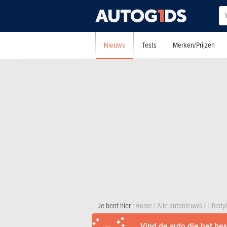
Nieuws
Tests
Merken/Prijzen
Je bent hier :
Home
/
Alle autonieuws
/
Lifesty
Vind de auto die het best