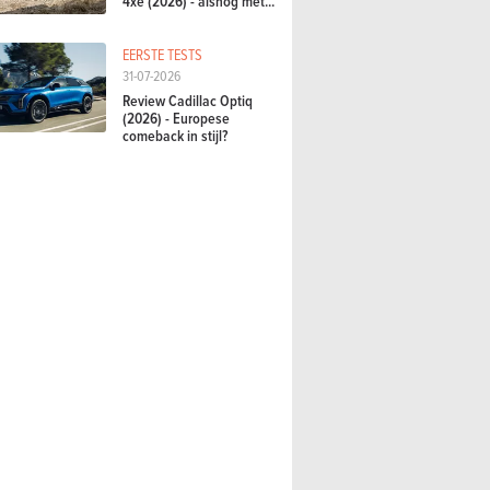
4xe (2026) - alsnog met...
EERSTE TESTS
31-07-2026
Review Cadillac Optiq
(2026) - Europese
comeback in stijl?