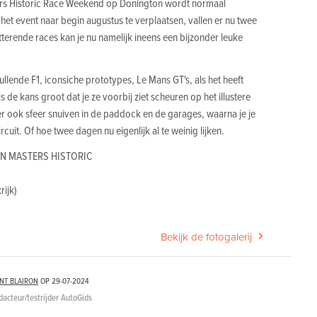
ters Historic Race Weekend op Donington wordt normaal
t event naar begin augustus te verplaatsen, vallen er nu twee
etterende races kan je nu namelijk ineens een bijzonder leuke
llende F1, iconsiche prototypes, Le Mans GT's, als het heeft
is de kans groot dat je ze voorbij ziet scheuren op het illustere
der ook sfeer snuiven in de paddock en de garages, waarna je je
ircuit. Of hoe twee dagen nu eigenlijk al te weinig lijken.
N MASTERS HISTORIC
rijk)
Bekijk de fotogalerij
NT BLAIRON
OP
29-07-2024
dacteur/testrijder AutoGids