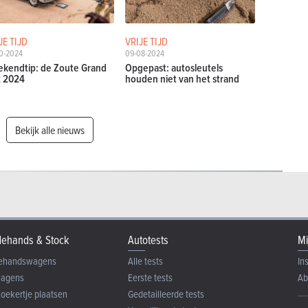
JE TIJD
VRIJE TIJD
0-2024
09-08-2024
kendtip: de Zoute Grand
Opgepast: autosleutels
x 2024
houden niet van het strand
Bekijk alle nieuws
ehands & Stock
Autotests
Mi
ehandswagens
Alle tests
In
wagens
Eerste tests
Ab
zoekertje plaatsen
Gedetailleerde tests