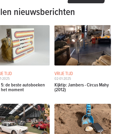
len nieuwsberichten
JE TIJD
VRIJE TIJD
1-2025
02-01-2025
 5: de beste autoboeken
Kijktip: Jambers - Circus Mahy
 het moment
(2012)