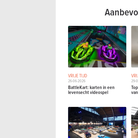
Aanbevo
VRIJE TIJD
VRI
26-06-2026
29-0
BattleKart: karten in een
Top
levensecht videospel
van