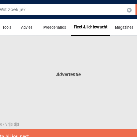
Fleet & lichtevracht
Tools
Advies
Tweedehands
Magazines
le
/
Vrije tijd
e bij jou past