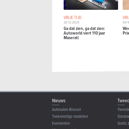
VRIJE TIJD
VRI
20-12-2024
04-1
Ga dat zien, ga dat zien:
Wee
Autoworld viert 110 jaar
Pri
Maserati
Nieuws
Tweed
Autosalon Brussel
Tweed
Toekomstige modellen
Stock
Evementen
Gratis 