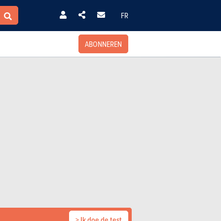
FR
ABONNEREN
> Ik doe de test