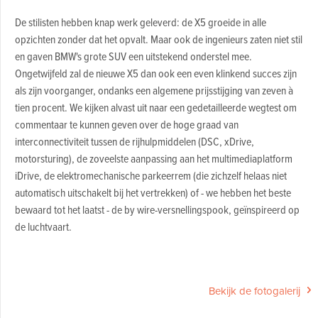
De stilisten hebben knap werk geleverd: de X5 groeide in alle
opzichten zonder dat het opvalt. Maar ook de ingenieurs zaten niet stil
en gaven BMW's grote SUV een uitstekend onderstel mee.
Ongetwijfeld zal de nieuwe X5 dan ook een even klinkend succes zijn
als zijn voorganger, ondanks een algemene prijsstijging van zeven à
tien procent. We kijken alvast uit naar een gedetailleerde wegtest om
commentaar te kunnen geven over de hoge graad van
interconnectiviteit tussen de rijhulpmiddelen (DSC, xDrive,
motorsturing), de zoveelste aanpassing aan het multimediaplatform
iDrive, de elektromechanische parkeerrem (die zichzelf helaas niet
automatisch uitschakelt bij het vertrekken) of - we hebben het beste
bewaard tot het laatst - de by wire-versnellingspook, geïnspireerd op
de luchtvaart.
Bekijk de fotogalerij