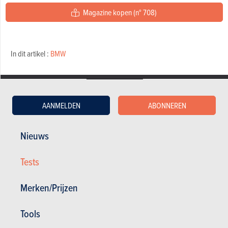
Magazine kopen (n° 708)
In dit artikel :
BMW
VIDEO
Laatste aanbevolen video
AANMELDEN
ABONNEREN
Nieuws
Tests
Merken/Prijzen
GESCHREVEN DOOR BERT TROUBLEYN OP
23-11-2006
Tools