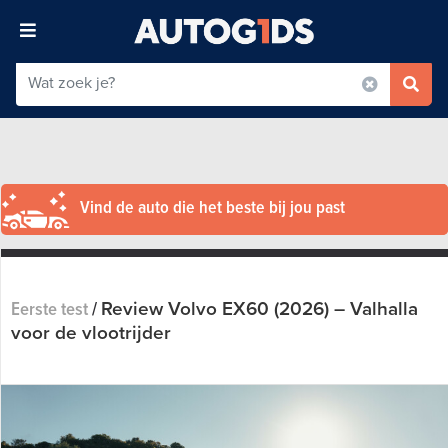
Vind de auto die het beste bij jou past
Review Volvo EX60 (2026) – Valhalla
Eerste test
/
voor de vlootrijder