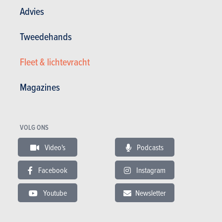
Advies
Tweedehands
Fleet & lichtevracht
Magazines
NISSAN ARIYA
MG CY
VOLG ONS
Catalogusprijs
Catalo
vanaf € 60.400
vanaf 
Video's
Podcasts
Facebook
Instagram
Youtube
Newsletter
VOLVO EX60