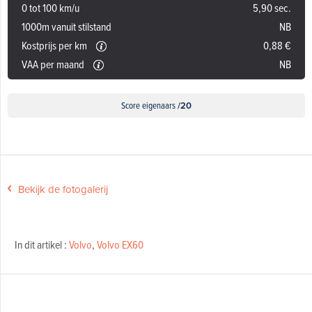
0 tot 100 km/u
5,90 sec.
1000m vanuit stilstand
NB
Kostprijs per km
0,88 €
VAA per maand
NB
Score eigenaars
/20
Bekijk de fotogalerij
In dit artikel :
Volvo
,
Volvo EX60