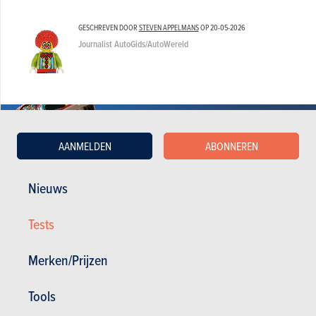
GESCHREVEN DOOR
STEVEN APPELMANS
OP
20-05-2026
Journalist AutoGids/AutoWereld
AANMELDEN
ABONNEREN
Nieuws
Tests
BUDGET
Merken/Prijzen
In hetzelfde budget
Tools