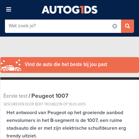
Vind de auto die het beste bij jou past
Peugeot 1007
Eerste test
/
GESCHREVEN DOOR BERT TROUBLEYN OP
18-03-2005
Het antwoord van Peugeot op het groeiende aanbod
eenvolumers in het B-segment is de 1007, een ruime
stadsauto die er met zijn elektrische schuifdeuren erg
trendy uitziet.