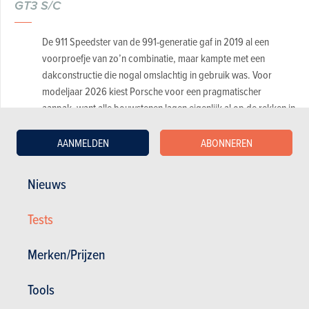
GT3 S/C
De 911 Speedster van de 991-generatie gaf in 2019 al een
voorproefje van zo’n combinatie, maar kampte met een
dakconstructie die nogal omslachtig in gebruik was. Voor
modeljaar 2026 kiest Porsche voor een pragmatischer
aanpak, want alle bouwstenen lagen eigenlijk al op de rekken in
Weissach.
AANMELDEN
ABONNEREN
Nieuws
Tests
Merken/Prijzen
Tools