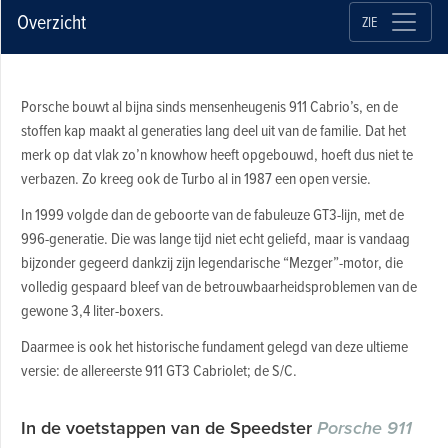
Overzicht
ZIE
Porsche bouwt al bijna sinds mensenheugenis 911 Cabrio’s, en de
stoffen kap maakt al generaties lang deel uit van de familie. Dat het
merk op dat vlak zo’n knowhow heeft opgebouwd, hoeft dus niet te
verbazen. Zo kreeg ook de Turbo al in 1987 een open versie.
In 1999 volgde dan de geboorte van de fabuleuze GT3-lijn, met de
996-generatie. Die was lange tijd niet echt geliefd, maar is vandaag
bijzonder gegeerd dankzij zijn legendarische “Mezger”-motor, die
volledig gespaard bleef van de betrouwbaarheidsproblemen van de
gewone 3,4 liter-boxers.
Daarmee is ook het historische fundament gelegd van deze ultieme
versie: de allereerste 911 GT3 Cabriolet; de S/C.
In de voetstappen van de Speedster
Porsche 911