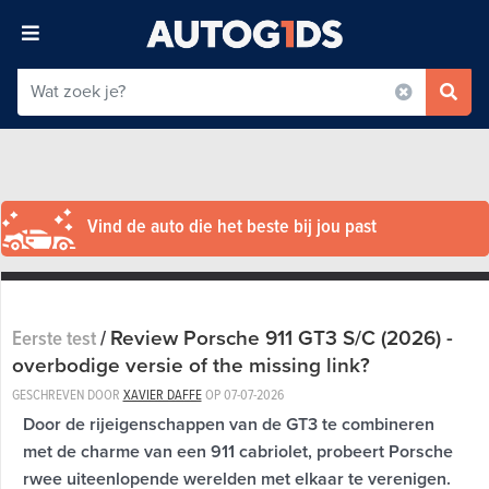
Vind de auto die het beste bij jou past
Review Porsche 911 GT3 S/C (2026) -
Eerste test
/
overbodige versie of the missing link?
GESCHREVEN DOOR
XAVIER DAFFE
OP
07-07-2026
Door de rijeigenschappen van de GT3 te combineren
met de charme van een 911 cabriolet, probeert Porsche
rwee uiteenlopende werelden met elkaar te verenigen.