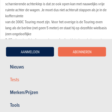
scharnierende achterklep is dat ze ook open kan met nauwelijks vrije
ruimte achter de wagen. Je moet dus niet achteruit stappen als je in de
kofferruimte
van de 300C Touring moet zijn. Voor het overige is de Touring even
lang als de berline (net geen 5 meter) en staat hij op dezelfde wielbasis
(een ongelooflijke
3,05 m), wat ook in deze versie voor heel wat interieurruimte zorgt,
zeker achterin. De aankleding binnenin loopt gelijk met die van de
AANMELDEN
ABONNEREN
berline. Dat wil
zeggen dat ze vrij verzorgd is, in de duurdere uitrustingsversies
standaard opgesmukt met leren bekleding en wat houtinleg, maar dat
Nieuws
nog te veel niet zo edele kunststofmaterialen zichtbaar zijn.
Tests
Merken/Prijzen
Bekijk de fotogalerij
Tools
Magazine kopen (n° 649)