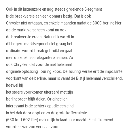
Ook in dit luxueuzere en nog steeds groeiende E-segment
is de breakversie aan een opmars bezig. Dat is ook
Chrysler niet ontgaan, en enkele maanden nadat de 300C berline hier
op de markt verscheen komt nu ook
de breakversie eraan. Natuurlijk wordt in
dit hogere marktsegment niet graag het
ordinaire woord break gebruikt en gaat
men op zoek naar elegantere namen. Zo
ook Chrysler, dat voor de niet helemaal
originele oplossing Touring koos. De Touring-versie erft de imposante
voorkant van de berline, maar is vanaf de B-stijl helemaal verschillend,
hoewel hij
het stoere voorkomen uiteraard met zijn
berlinebroer blijft delen. Origineel en
interessant is de achterklep, die een eind
in het dak doorloopt en zo de grote kofferruimte
(630 tot 1.602 liter) makkelijk belaadbaar maakt. Een bijkomend
voordeel van zon ver naar voor