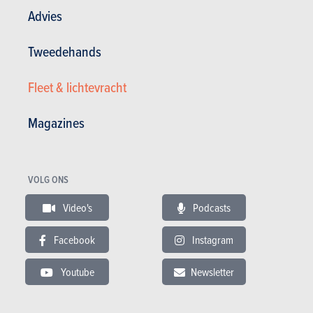
Advies
VIDEO
Tweedehands
Laatste aanbevolen video
Fleet & lichtevracht
Magazines
VOLG ONS
GESCHREVEN DOOR BERT TROUBLEYN OP
29-09-2004
Video's
Podcasts
Facebook
Instagram
Youtube
Newsletter