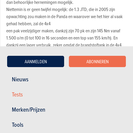
dan behoorlijke hernemingen mogelijk.
Niettemin is er geen twijfel mogelijk: de 1.3 JTD, die in 2005 zijn
opwachting zou maken in de Panda en waarover we het hier al vaak
gehad hebben, zal de 4x4
een pak veelzijdiger maken, dankzij zijn 70 pk en zijn 145 Nm vanaf
1.500 o/m (0 tot 100 in 16 seconden en een top van 155 km/h). En
dankzij een lager verbruik, zeker omdat de brandstoftank in de 4x4
nog
5 liter kleiner is.
AANMELDEN
ABONNEREN
Nieuws
Bekijk de fotogalerij
Tests
Magazine kopen (n° 651)
Merken/Prijzen
Tools
In dit artikel :
Fiat
,
Fiat Panda