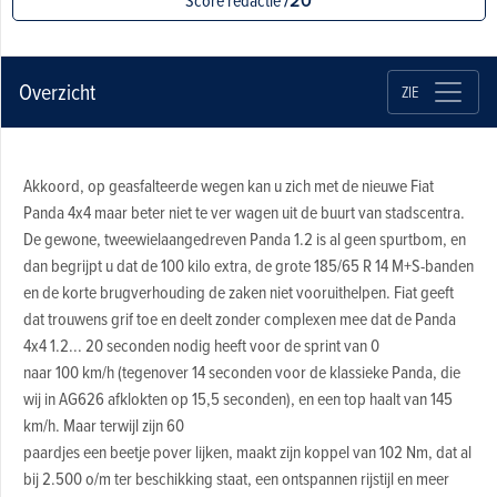
Score redactie
/20
Overzicht
ZIE
Akkoord, op geasfalteerde wegen kan u zich met de nieuwe Fiat
Panda 4x4 maar beter niet te ver wagen uit de buurt van stadscentra.
De gewone, tweewielaangedreven Panda 1.2 is al geen spurtbom, en
dan begrijpt u dat de 100 kilo extra, de grote 185/65 R 14 M+S-banden
en de korte brugverhouding de zaken niet vooruithelpen. Fiat geeft
dat trouwens grif toe en deelt zonder complexen mee dat de Panda
4x4 1.2... 20 seconden nodig heeft voor de sprint van 0
naar 100 km/h (tegenover 14 seconden voor de klassieke Panda, die
wij in AG626 afklokten op 15,5 seconden), en een top haalt van 145
km/h. Maar terwijl zijn 60
paardjes een beetje pover lijken, maakt zijn koppel van 102 Nm, dat al
bij 2.500 o/m ter beschikking staat, een ontspannen rijstijl en meer