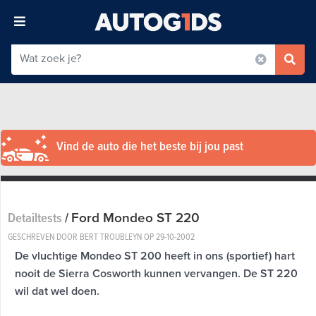
Vind de auto die het beste bij jou past
Ford Mondeo ST 220
Detailtests
/
GESCHREVEN DOOR BERT TROUBLEYN OP
29-10-2002
De vluchtige Mondeo ST 200 heeft in ons (sportief) hart
nooit de Sierra Cosworth kunnen vervangen. De ST 220
wil dat wel doen.