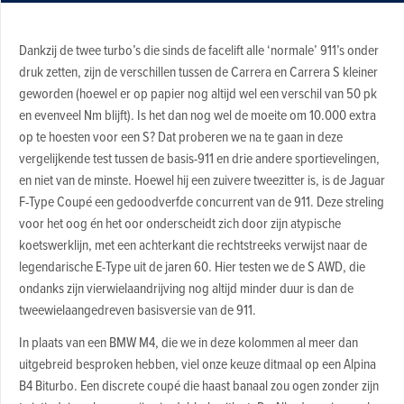
Dankzij de twee turbo’s die sinds de facelift alle ‘normale’ 911’s onder
druk zetten, zijn de verschillen tussen de Carrera en Carrera S kleiner
geworden (hoewel er op papier nog altijd wel een verschil van 50 pk
en evenveel Nm blijft). Is het dan nog wel de moeite om 10.000 extra
op te hoesten voor een S? Dat proberen we na te gaan in deze
vergelijkende test tussen de basis-911 en drie andere sportievelingen,
en niet van de minste. Hoewel hij een zuivere tweezitter is, is de Jaguar
F-Type Coupé een gedoodverfde concurrent van de 911. Deze streling
voor het oog én het oor onderscheidt zich door zijn atypische
koetswerklijn, met een achterkant die rechtstreeks verwijst naar de
legendarische E-Type uit de jaren 60. Hier testen we de S AWD, die
ondanks zijn vierwielaandrijving nog altijd minder duur is dan de
tweewielaangedreven basisversie van de 911.
In plaats van een BMW M4, die we in deze kolommen al meer dan
uitgebreid besproken hebben, viel onze keuze ditmaal op een Alpina
B4 Biturbo. Een discrete coupé die haast banaal zou ogen zonder zijn