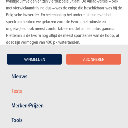
twintigduimvelgen en zijn vierdubbele uitlaat. De Allrad-versie – ook
met vierwielaandrijving dus – was de enige die beschikbaar was bij de
Belgische invoerder. En helemaal op het andere uiteinde van het
spectrum hebben we gekozen voor de Evora, het ruimste en
ongetwijfeld ook meest comfortabele model uit het Lotus-gamma.
Niettemin is de Evora nog altijd de meest spartaanse van de hoop, al
doet zijn vermogen van 400 pk watertanden.
AANMELDEN
ABONNEREN
Voor en tegen van elke auto
Nieuws
Magazine kopen (n° 952)
Tests
Merken/Prijzen
In dit artikel :
Porsche
,
Porsche 911
,
BMW Alpina
,
BMW Alpina B4
,
Jaguar
,
Jaguar F-Type
,
Lotus
,
Lotus Evora
Tools