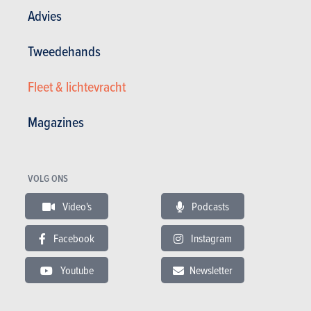
Advies
Tweedehands
GESCHREVEN DOOR JULIEN MATAGNE OP
27-04-2016
Fleet & lichtevracht
Magazines
VOLG ONS
Video's
Podcasts
Facebook
Instagram
VIDEO
Laatste aanbevolen video
Youtube
Newsletter