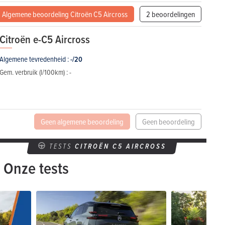
Algemene beoordeling Citroën C5 Aircross
2 beoordelingen
Citroën e-C5 Aircross
Algemene tevredenheid :
-/20
Gem. verbruik (l/100km) :
-
Geen algemene beoordeling
Geen beoordeling
TESTS
CITROËN C5 AIRCROSS
Onze tests