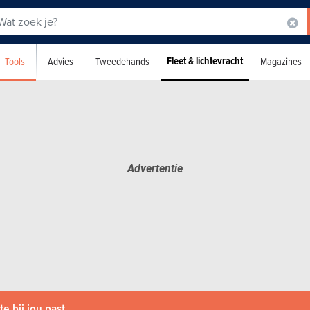
Fleet & lichtevracht
Tools
Advies
Tweedehands
Magazines
e bij jou past