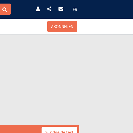
FR
ABONNEREN
> Ik doe de test