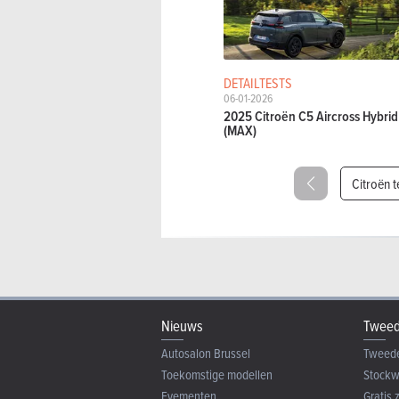
DETAILTESTS
06-01-2026
2025 Citroën C5 Aircross Hybrid
(MAX)
Citroën t
Nieuws
Tweed
Autosalon Brussel
Tweed
Toekomstige modellen
Stock
Evementen
Gratis 