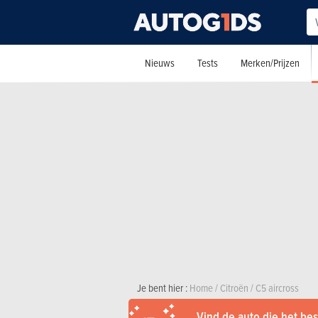
Nieuws
Tests
Merken/Prijzen
Je bent hier :
Home
/
Citroën
/
C5 aircross
Vind de auto die het best