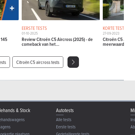
EERSTE TESTS
KORTE TESTS
01-10-2025
27-09-2023
 145
Review Citroën C5 Aircross (2025) - de
Citroën C5 Aircro
comeback van het...
meerwaardezoek
ests
Citroën C5 aircross tests
ehands & Stock
Autotests
Mi
ehandswagens
Alle tests
In
wagens
Eerste tests
Ab
zoekertje plaatsen
Gedetailleerde tests