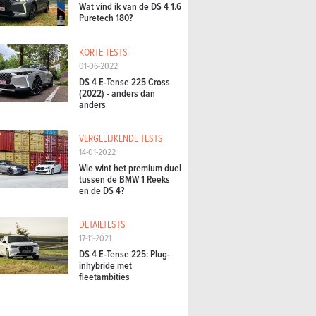
Wat vind ik van de DS 4 1.6
Puretech 180?
KORTE TESTS
01-06-2022
DS 4 E-Tense 225 Cross
(2022) - anders dan
anders
VERGELIJKENDE TESTS
14-01-2022
Wie wint het premium duel
tussen de BMW 1 Reeks
en de DS 4?
DETAILTESTS
17-11-2021
DS 4 E-Tense 225: Plug-
inhybride met
fleetambities