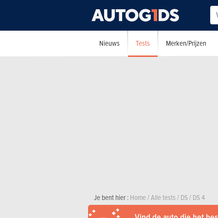
Tests
Nieuws
Merken/Prijzen
Je bent hier :
Home
/
Alle tests
/
DS
/
DS 4
Vind de auto die het best