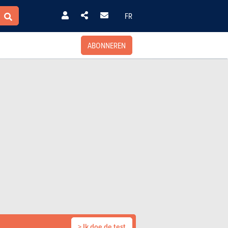
FR
ABONNEREN
> Ik doe de test