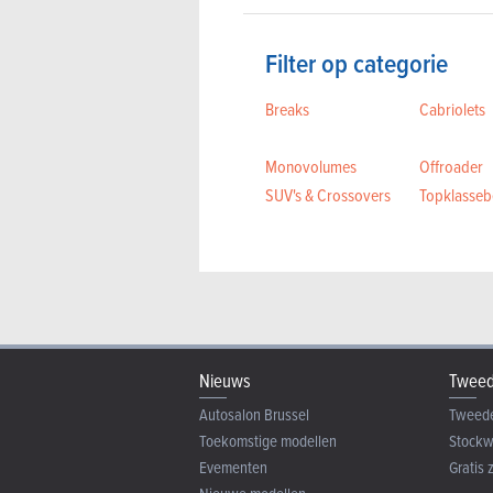
Filter op categorie
Breaks
Cabriolets
Monovolumes
Offroader
SUV's & Crossovers
Topklassebe
Nieuws
Tweed
Autosalon Brussel
Tweed
Toekomstige modellen
Stock
Evementen
Gratis 