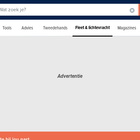
Fleet & lichtevracht
Tools
Advies
Tweedehands
Magazines
e bij jou past