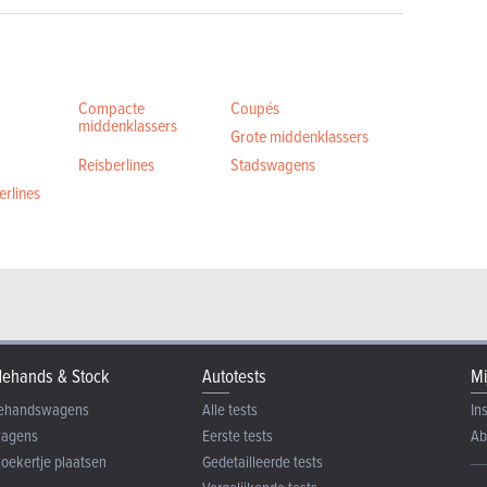
Compacte
Coupés
middenklassers
Grote middenklassers
Reisberlines
Stadswagens
rlines
ehands & Stock
Autotests
Mi
ehandswagens
Alle tests
In
wagens
Eerste tests
Ab
zoekertje plaatsen
Gedetailleerde tests