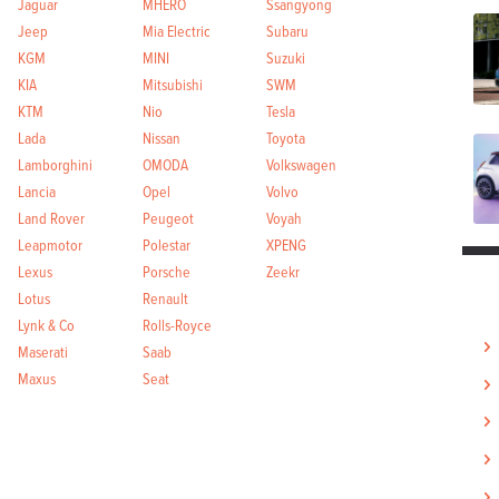
Jaguar
MHERO
Ssangyong
Jeep
Mia Electric
Subaru
KGM
MINI
Suzuki
KIA
Mitsubishi
SWM
KTM
Nio
Tesla
Lada
Nissan
Toyota
Lamborghini
OMODA
Volkswagen
Lancia
Opel
Volvo
Land Rover
Peugeot
Voyah
Leapmotor
Polestar
XPENG
Lexus
Porsche
Zeekr
Lotus
Renault
Lynk & Co
Rolls-Royce
Maserati
Saab
Maxus
Seat