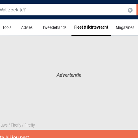
Fleet & lichtevracht
Tools
Advies
Tweedehands
Magazines
ieuws
/
Firefly
/
Firefly
e bij jou past