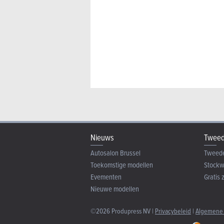
Nieuws
Tweed
Autosalon Brussel
Tweed
Toekomstige modellen
Stock
Evementen
Gratis 
Nieuwe modellen
©2026 Produpress NV |
Privacybeleid
|
Algemene