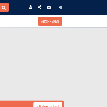
FR
ABONNEREN
> Ik doe de test