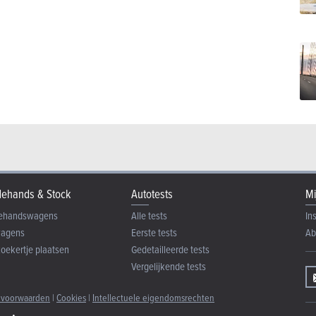
ehands & Stock
Autotests
Mi
ehandswagens
Alle tests
In
wagens
Eerste tests
Ab
zoekertje plaatsen
Gedetailleerde tests
Vergelijkende tests
 voorwaarden
|
Cookies
|
Intellectuele eigendomsrechten