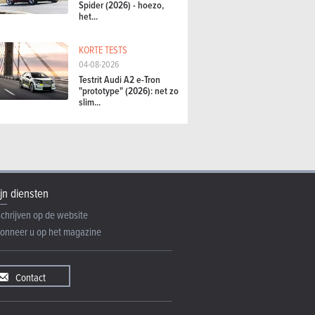
Spider (2026) - hoezo,
het...
KORTE TESTS
04-08-2026
Testrit Audi A2 e-Tron
"prototype" (2026): net zo
slim...
jn diensten
schrijven op de website
onneer u op het magazine
Contact