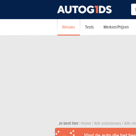
Nieuws
Tests
Merken/Prijzen
Je bent hier :
Home
/
Alle autonieuws
/
Alle n
Vind de auto die het best