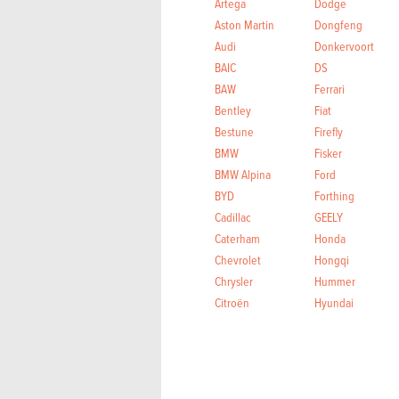
Artega
Dodge
Aston Martin
Dongfeng
Audi
Donkervoort
BAIC
DS
BAW
Ferrari
Bentley
Fiat
Bestune
Firefly
BMW
Fisker
BMW Alpina
Ford
BYD
Forthing
Cadillac
GEELY
Caterham
Honda
Chevrolet
Hongqi
Chrysler
Hummer
Citroën
Hyundai