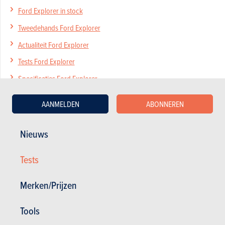
Ford Explorer in stock
Tweedehands Ford Explorer
Actualiteit Ford Explorer
Tests Ford Explorer
Specificaties Ford Explorer
AANMELDEN
ABONNEREN
Nieuws
Nieuws
Mijn diensten
Tweedehands & Stock
Inschrijven op de website
Tests
Abonneer u op het magazine
Autotests
Merken/Prijzen
Contact
©2026 Produpress NV | Over ProduPress |
Privacybeleid
|
Algemene voorwaarden
|
Tools
Intellectuele eigendomsrechten