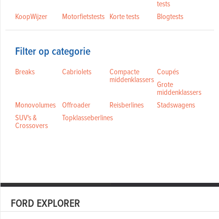
tests
KoopWijzer
Motorfietstests
Korte tests
Blogtests
Filter op categorie
Breaks
Cabriolets
Compacte
Coupés
middenklassers
Grote
middenklassers
Monovolumes
Offroader
Reisberlines
Stadswagens
SUV's &
Topklasseberlines
Crossovers
FORD EXPLORER