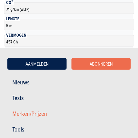
CO²
71 g/km
(WLTP)
LENGTE
5 m
VERMOGEN
457 Ch
KOFFERVOLUME
240 tot 2274 l
AANMELDEN
ABONNEREN
AANTAL VERSIES
2
Nieuws
Meer weten
Tests
Merken/Prijzen
Tools
Zie oudere modellen