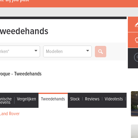
Tweedehands
rken*
Modellen
voque - Tweedehands
hnische
Vergelijken
Tweedehands
Stock
Reviews
Videotests
gevens
Land Rover