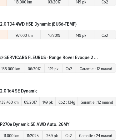
118.000 km
03/2017
149 pk
Co2
 2.0 TD4 4WD HSE Dynamic (EU6d-TEMP)
€
97.000 km
10/2019
149 pk
Co2
 @ SERVICARS FLEURUS - Range Rover Evoque 2 ...
158.000 km
06/2017
149 pk
Co2
Garantie : 12 maand
2.0 Td4 SE Dynamic
138.460 km
09/2017
149 pk
Co2 : 134g
Garantie : 12 maand
 P270e Dynamic SE AWD Auto. 26MY
11.000 km
11/2025
269 pk
Co2
Garantie : 24 maand