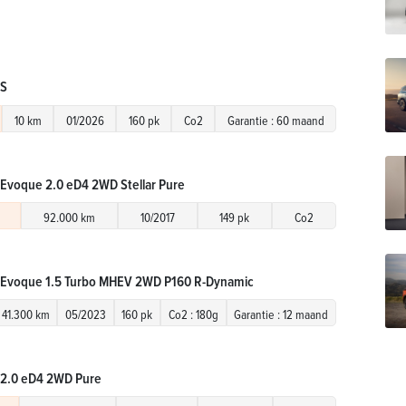
 S
10 km
01/2026
160 pk
Co2
Garantie : 60 maand
Evoque 2.0 eD4 2WD Stellar Pure
92.000 km
10/2017
149 pk
Co2
 Evoque 1.5 Turbo MHEV 2WD P160 R-Dynamic
41.300 km
05/2023
160 pk
Co2 : 180g
Garantie : 12 maand
 2.0 eD4 2WD Pure