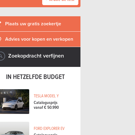
Plaats uw gratis zoekertje
Advies voor kopen en verkopen
Zoekopdracht verfijnen
IN HETZELFDE BUDGET
TESLA MODEL Y
Catalogusprijs
vanaf € 50.990
FORD EXPLORER EV