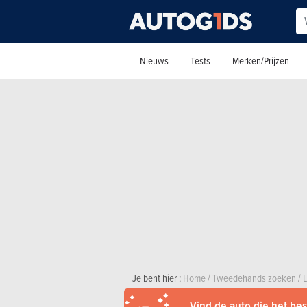
Nieuws
Tests
Merken/Prijzen
Je bent hier :
Home
/
Tweedehands zoeken
/
Vind de auto die het best