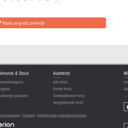
Plaats uw gratis zoekertje
ehands & Stock
Autotests
Mi
ehandswagens
Alle tests
In
wagens
Eerste tests
Ab
zoekertje plaatsen
Gedetailleerde tests
Vergelijkende tests
 voorwaarden
|
Cookies
|
Intellectuele eigendomsrechten