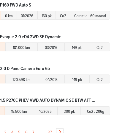
 P160 FWD Auto S
0 km
01/2026
160 pk
Co2
Garantie : 60 maand
 Evoque 2.0 eD4 2WD SE Dynamic
181.000 km
03/2016
149 pk
Co2
 2.0 D Pano Camera Euro 6b
120.598 km
04/2018
149 pk
Co2
 1.5 P270E PHEV AWD AUTO DYNAMIC SE BTW AFT ...
15.500 km
10/2025
300 pk
Co2 : 206g
3
4
5
6
7
...
37