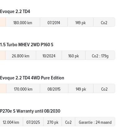
 Evoque 2.2 TD4
180.000 km
07/2014
149 pk
Co2
 1.5 Turbo MHEV 2WD P160 S
26.800 km
10/2024
160 pk
Co2 : 179g
Evoque 2.2 TD4 4WD Pure Edition
170.000 km
08/2015
149 pk
Co2
P270e S Warranty until 08/2030
12.004 km
07/2025
270 pk
Co2
Garantie : 24 maand