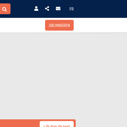
FR
ABONNEREN
> Ik doe de test