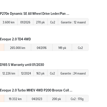
P270e Dynamic SE All Wheel Drive Leder/Pan ...
3.600 km
01/2026
270 pk
Co2
Garantie : 12 maand
 Evoque 2.0 TD4 4WD
265.000 km
04/2016
149 pk
Co2
D165 S Warranty until 01/2030
12.226 km
12/2024
163 pk
Co2
Garantie : 24 maand
Evoque 2.0 Turbo MHEV 4WD P200 Bronze Coll ...
19.332 km
04/2023
200 pk
Co2 : 170g