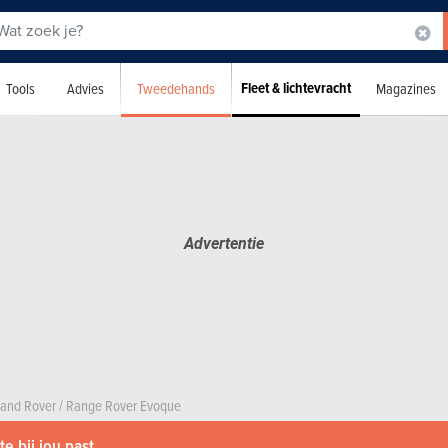
Fleet & lichtevracht
Tweedehands
Tools
Advies
Magazines
Land Rover
/
Range Rover Evoque
e bij jou past