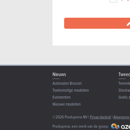
Nieuws
Tweed
Autosalon Brussel
Tweed
Toekomstige modellen
Stock
Evementen
Gratis 
Nieuwe modellen
©2026 Produpress NV |
Privacybeleid
|
Algemene
Produpress, een merk van de groep: