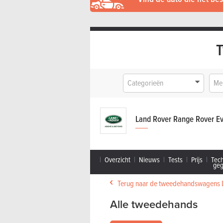
Categorieën
Me
Land Rover Range Rover E
Overzicht
Nieuws
Tests
Prijs
Tec
ge
Terug naar de tweedehandswagens 
Alle tweedehands