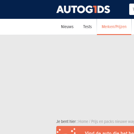
Merken/Prijzen
Nieuws
Tests
Je bent hier :
Home
/
Prijs en packs nieuwe w
Vind de auto die het bes