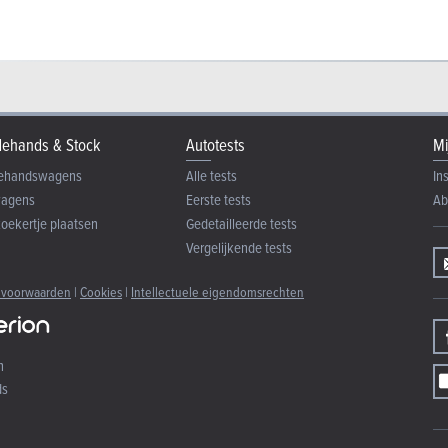
ehands & Stock
Autotests
Mi
ehandswagens
Alle tests
In
wagens
Eerste tests
Ab
zoekertje plaatsen
Gedetailleerde tests
Vergelijkende tests
 voorwaarden
|
Cookies
|
Intellectuele eigendomsrechten
n
ds