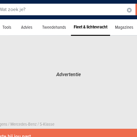
Fleet & lichtevracht
Tools
Advies
Tweedehands
Magazines
agens
/
Mercedes-Benz
/
S-Klasse
te bij jou past