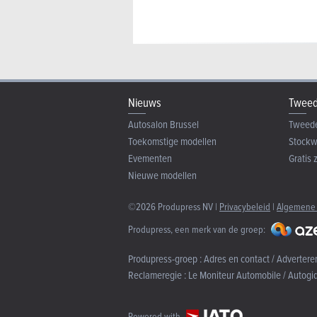
Nieuws
Tweed
Autosalon Brussel
Tweed
Toekomstige modellen
Stock
Evementen
Gratis 
Nieuwe modellen
©2026 Produpress NV |
Privacybeleid
|
Algemene
Produpress, een merk van de groep:
Produpress-groep :
Adres en contact / Advertere
Reclameregie :
Le Moniteur Automobile / Autogi
Powered with