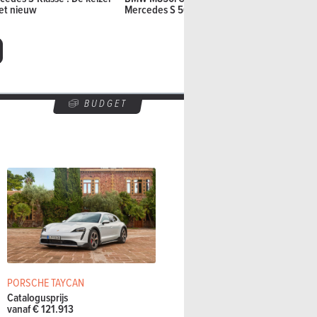
het nieuw
Mercedes S 560 Cabrio
Power: ga
BUDGET
PORSCHE TAYCAN
Catalogusprijs
vanaf € 121.913