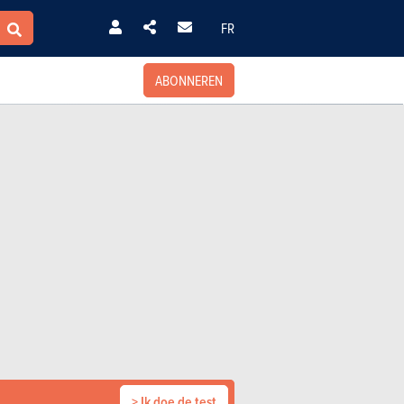
FR
ABONNEREN
> Ik doe de test