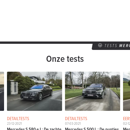
TESTS
MER
Onze tests
DETAILTESTS
DETAILTESTS
EER
23-12-2021
07-03-2021
02-1
Mercedes S 580 e L: De zachte
Mercedes S 500 L : De puntjes
Mer