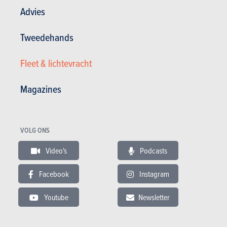
Advies
Tweedehands
Grote middenklassers
Fleet & lichtevracht
Skoda
Magazines
Octavia (2027)
PRIJS
CO2
VOLG ONS
DIESEL
41.440 tot 49.875 €
113 tot 128 g/km
(WLTP)
Video's
Podcasts
BENZINE
32.950 tot 61.300 €
112 tot 160 g/km
(WLTP)
Facebook
Instagram
Youtube
Newsletter
Meer weten