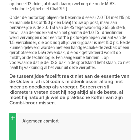
optioneel 13 duim, al draait daarop wel nog de oude MIB3-
techologie (zij het mét ChatGPT).
Onder de motorkap blijven de bekende diesels (2.0 TDI met 115 pk
en manuele bak of 150 pk en DSG) trouw op post, maar aan
benzinezijde is de 2.0 TSI van de RS tegenwoordig 265 pk sterk,
terwijl aan de onderkant van het gamma de 1.0 TSI-driecilinder
werd vervangen door een tot 116 pk toegeknepen variant van de
1.5-viercilinder, die ook nog altijd verkrijgbaar is met 150 pk. Beide
kunnen geleverd worden met een handgeschakelde zesbak of een
gerobotseerde DSG-zevenbak, die ook getrakteerd wordt op
mildhybride technologie. Een aangename tandem… op
voorwaarde dat je de DSG-bak in de sportstand hebt staan, zo niet
haalt hij vakkundig al het vuur uit deze vierpitter.
De tussentijdse facelift raakt niet aan de essentie van
de Octavia, al is Skoda’s middenklasser allang niet
meer zo goedkoop als vroeger. Sereen en stil
kilometers vreten doet hij nog altijd als de beste, al
moet hij natuurlijk wel de praktische koffer van zijn
Combi-broer missen.
Algemeen comfort