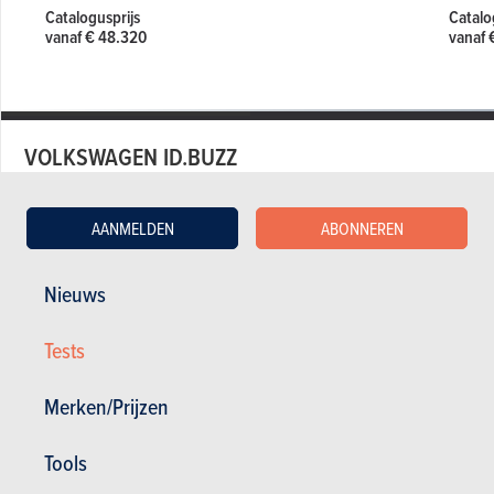
Catalogusprijs
Catalo
vanaf € 48.320
vanaf 
VOLKSWAGEN ID.BUZZ
Volkswagen Id.Buzz in stock
AANMELDEN
ABONNEREN
Tweedehands Volkswagen Id.Buzz
Nieuws
Actualiteit Volkswagen Id.Buzz
Tests Volkswagen Id.Buzz
Tests
Prijzen Volkswagen Id.Buzz
Specificaties Volkswagen Id.Buzz
Merken/Prijzen
Tools