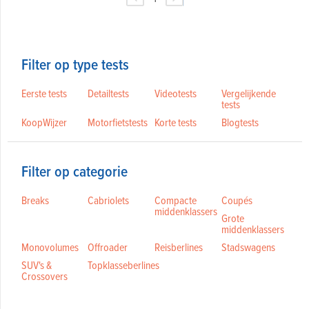
Filter op type tests
Eerste tests
Detailtests
Videotests
Vergelijkende
tests
KoopWijzer
Motorfietstests
Korte tests
Blogtests
Filter op categorie
Breaks
Cabriolets
Compacte
Coupés
middenklassers
Grote
middenklassers
Monovolumes
Offroader
Reisberlines
Stadswagens
SUV's &
Topklasseberlines
Crossovers