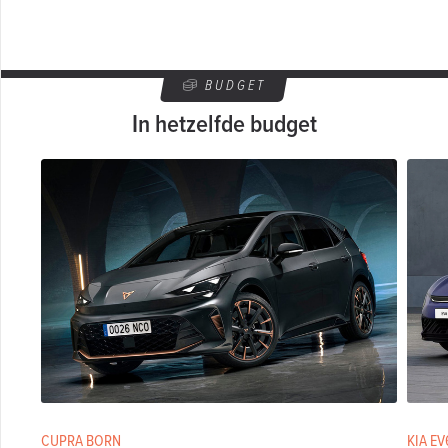
BUDGET
In hetzelfde budget
CUPRA BORN
KIA EV