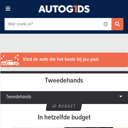
Vind de auto die het beste bij jou past
Tweedehands
Tweedehands
BUDGET
In hetzelfde budget