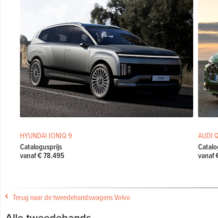
HYUNDAI IONIQ 9
AUDI 
Catalogusprijs
Catalo
vanaf € 78.495
vanaf 
Terug naar de tweedehandswagens Volvo
Alle tweedehands