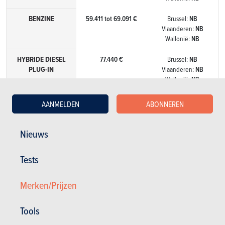
BENZINE
59.411 tot 69.091 €
Brussel:
NB
Vlaanderen:
NB
Wallonië:
NB
HYBRIDE DIESEL
77.440 €
Brussel:
NB
PLUG-IN
Vlaanderen:
NB
Wallonië:
NB
HYBRIDE
74.415 tot 77.440 €
Brussel:
NB
AANMELDEN
ABONNEREN
BENZINE PLUG-
Vlaanderen:
NB
IN
Wallonië:
NB
Nieuws
Meer weten
Tests
Merken/Prijzen
Tools