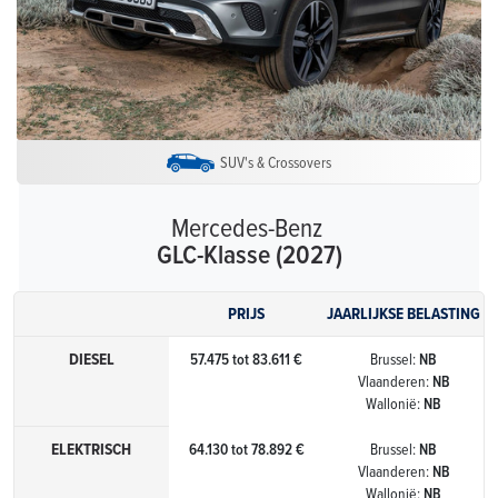
SUV's & Crossovers
Mercedes-Benz
GLC-Klasse (2027)
PRIJS
JAARLIJKSE BELASTING
DIESEL
57.475 tot 83.611 €
Brussel:
NB
Vlaanderen:
NB
Wallonië:
NB
ELEKTRISCH
64.130 tot 78.892 €
Brussel:
NB
Vlaanderen:
NB
Wallonië:
NB