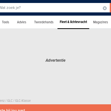
Fleet & lichtevracht
Tools
Advies
Tweedehands
Magazines
enz
/
GLC
/
GLC-Klasse
te bij jou past