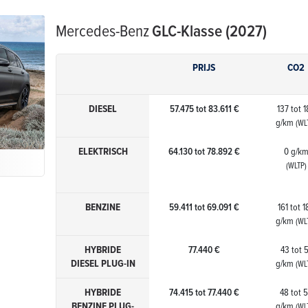
Mercedes-Benz
GLC-Klasse (2027)
PRIJS
CO2
DIESEL
57.475 tot 83.611 €
137 tot 
g/km
(WL
ELEKTRISCH
64.130 tot 78.892 €
0 g/k
(WLTP)
BENZINE
59.411 tot 69.091 €
161 tot 
g/km
(WL
HYBRIDE
77.440 €
43 tot 
DIESEL PLUG-IN
g/km
(WL
HYBRIDE
74.415 tot 77.440 €
48 tot 
BENZINE PLUG-
g/km
(WL