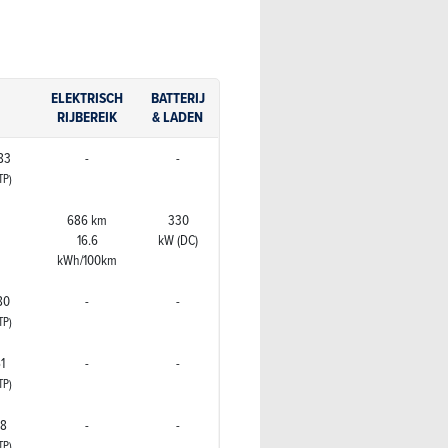
ELEKTRISCH
BATTERIJ
RIJBEREIK
& LADEN
183
-
-
TP)
m
686 km
330
16.6
kW (DC)
kWh/100km
180
-
-
TP)
51
-
-
TP)
58
-
-
TP)