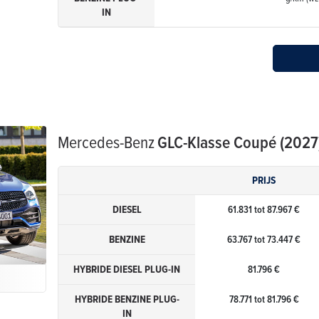
IN
Mercedes-Benz
GLC-Klasse Coupé (2027
PRIJS
DIESEL
61.831 tot 87.967 €
BENZINE
63.767 tot 73.447 €
HYBRIDE DIESEL PLUG-IN
81.796 €
HYBRIDE BENZINE PLUG-
78.771 tot 81.796 €
IN