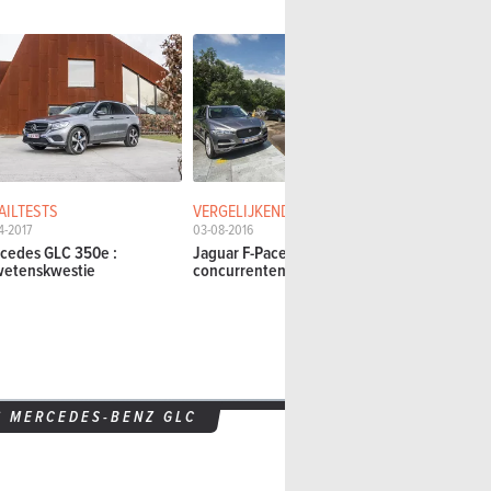
AILTESTS
VERGELIJKENDE TESTS
VERGELIJKE
4-2017
03-08-2016
25-11-2015
cedes GLC 350e :
Jaguar F-Pace tegen 3
Mercedes 
etenskwestie
concurrenten
Audi Q5 en 
S
MERCEDES-BENZ GLC