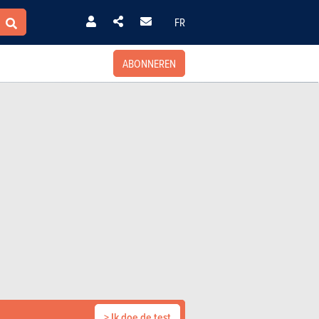
FR
ABONNEREN
> Ik doe de test