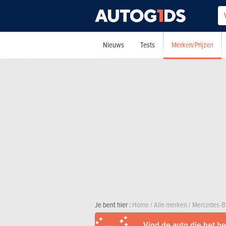
Merken/Prijzen
Nieuws
Tests
Je bent hier :
Home
/
Alle merken
/
Mercedes-B
Vind de auto die het bes