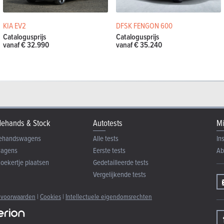
rformance Line
 pk
5.6 l / 100 km
CO2: NB
3 deuren
KIA EV2
DFSK FENGON 600
Catalogusprijs
Catalogusprijs
vanaf € 32.990
vanaf € 35.240
ehands & Stock
Autotests
Mi
ehandswagens
Alle tests
In
wagens
Eerste tests
Ab
zoekertje plaatsen
Gedetailleerde tests
Vergelijkende tests
 voorwaarden
|
Cookies
|
Intellectuele eigendomsrechten