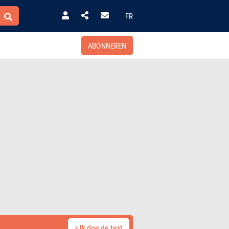
FR
ABONNEREN
> Ik doe de test