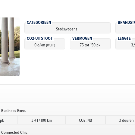
CATEGORIEËN
BRANDST
Stadswagens
CO2-UITSTOOT
VERMOGEN
LENGTE
0 g/km
75 tot 150 pk
3,
(WLTP)
 Business Exec.
 pk
3.4 l / 100 km
CO2: NB
3 deuren
N Connected Chic