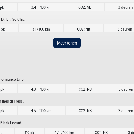
 pk
3.4 l / 100 km
CO2: NB
3 deuren
r. Eff. So Chic
 pk
3 l / 100 km
CO2: NB
3 deuren
Inès dl Fress.
Meer tonen
 pk
3.4 l / 100 km
CO2: NB
3 deuren
 Sport Chic
 pk
3.4 l / 100 km
CO2: NB
3 deuren
rformance Line
 Dark Side
 pk
4.3 l / 100 km
CO2: NB
3 deuren
 pk
3.6 l / 100 km
CO2: NB
3 deuren
 Inès dl Fress.
hic
 pk
4.5 l / 100 km
CO2: NB
3 deuren
 pk
3.5 l / 100 km
CO2: NB
3 deuren
 Black Lezard
dus
110 pk
4.7 l / 100 km
CO2: NB
3 d