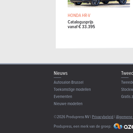
DS DS 3 3d 1.6 THP 150 S&S MAN Pe
Manueel
150
HONDA HR-V
Catalogusprijs
vanaf € 33.395
Nieuws
Tweed
Autosalon Brussel
Tweed
Toekomstige modellen
Stock
Evementen
Gratis 
Nieuwe modellen
©2026 Produpress NV |
Privacybeleid
|
Algemene
Produpress, een merk van de groep: