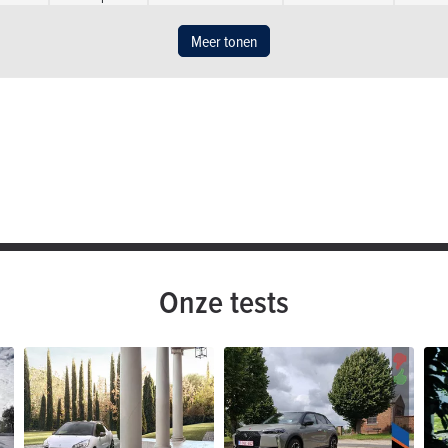
 pk
3.5 l / 100 km
CO2: NB
3 deuren
 Sport Chic
Meer tonen
hic
dus
110 pk
4.7 l / 100 km
CO2: NB
3 d
 pk
3.5 l / 100 km
CO2: NB
3 deuren
N Be Chic
 pk
4.3 l / 100 km
CO2: NB
3 deuren
AN Connected Chic
 pk
4.3 l / 100 km
CO2: NB
3 deuren
N Dark Side
 pk
4.5 l / 100 km
CO2: NB
3 deuren
Onze tests
N Dark Side
 pk
4.5 l / 100 km
CO2: NB
3 deuren
N Sport Chic
 pk
4.5 l / 100 km
CO2: NB
3 deuren