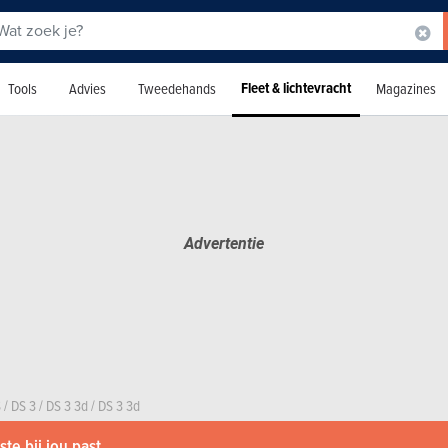
Fleet & lichtevracht
Tools
Advies
Tweedehands
Magazines
S
/
DS 3
/
DS 3 3d
/
DS 3 3d
te bij jou past