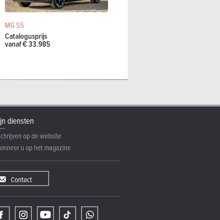
NB
| Specificaties
5 zitplaatsen
MG S5
Catalogusprijs
vanaf € 33.985
jn diensten
schrijven op de website
onneer u op het magazine
Contact