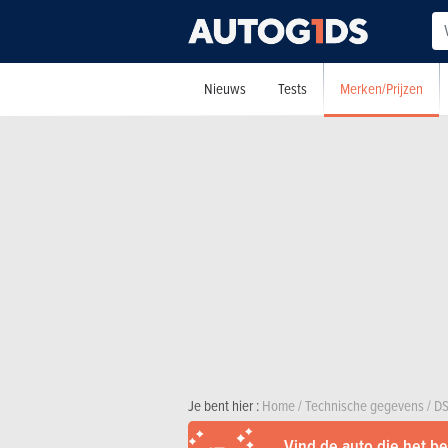
Merken/Prijzen
Nieuws
Tests
Je bent hier :
Home
/
Technische gegevens
/
D
Vind de auto die het bes