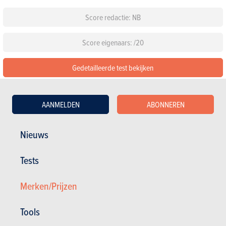
Score redactie: NB
Score eigenaars: /20
Gedetailleerde test bekijken
De 58 beoordelingen lezen over de Hyundai Tucson
AANMELDEN
ABONNEREN
Configureer deze auto
Nieuws
Standaarduitrusting
Tests
Kies een kleur
Merken/Prijzen
Kies een pack
Tools