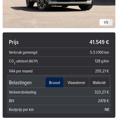
1
/
5
Prijs
41.549 €
Verbruik gemengd
5.5 l/100 km
CO
-uitstoot
128 g/km
(WLTP)
2
VAA per maand
255,21 €
Belastingen
Brussel
Vlaanderen
Wallonië
Verkeersbelasting
323,27 €
BIV
2478 €
Kostprijs per km
NB