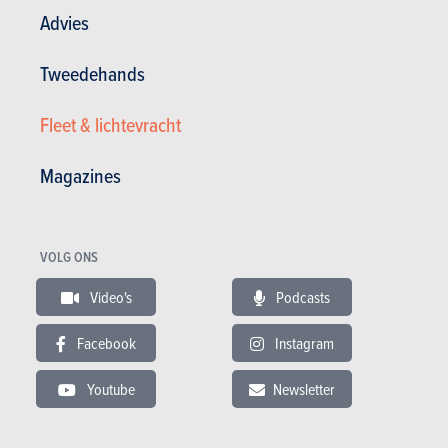
Advies
Andere versies tonen
Tweedehands
Fleet & lichtevracht
BUDGET
Magazines
In hetzelfde budget
VOLG ONS
Video's
Podcasts
Facebook
Instagram
Youtube
Newsletter