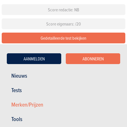
Score redactie: NB
Score eigenaars: /20
Gedetailleerde test bekijken
Configureer deze auto
AANMELDEN
ABONNEREN
Standaarduitrusting
Nieuws
Kies een kleur
Tests
Kies een pack
Merken/Prijzen
Tools
Andere versies tonen