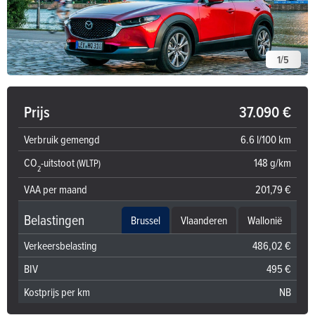
1
/
5
Prijs
37.090 €
Verbruik gemengd
6.6 l/100 km
CO
-uitstoot
148 g/km
(WLTP)
2
VAA per maand
201,79 €
Belastingen
Brussel
Vlaanderen
Wallonië
Verkeersbelasting
486,02 €
BIV
495 €
Kostprijs per km
NB