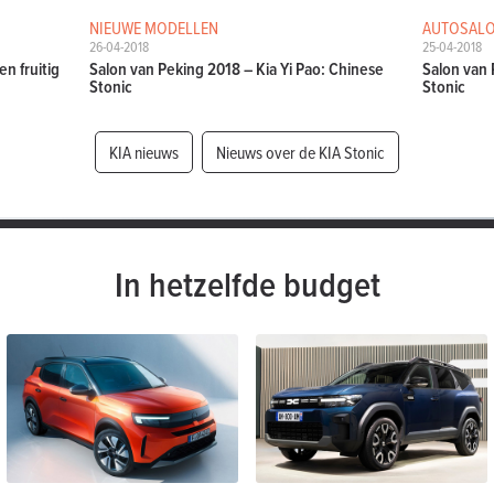
NIEUWE MODELLEN
AUTOSALO
26-04-2018
25-04-2018
en fruitig
Salon van Peking 2018 – Kia Yi Pao: Chinese
Salon van 
Stonic
Stonic
KIA nieuws
Nieuws over de KIA Stonic
In hetzelfde budget