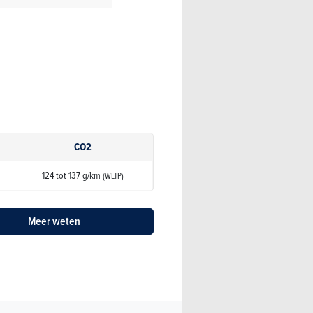
CO2
124 tot 137 g/km
(WLTP)
Meer weten