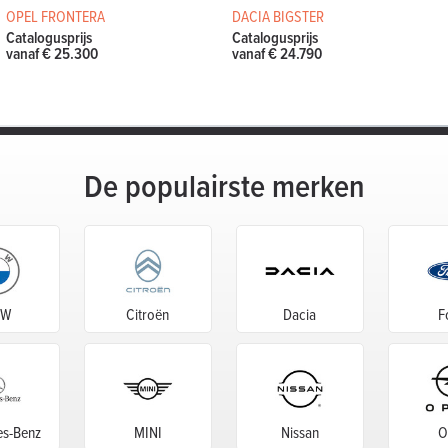
OPEL FRONTERA
DACIA BIGSTER
Catalogusprijs
Catalogusprijs
vanaf € 25.300
vanaf € 24.790
De populairste merken
MW
Citroën
Dacia
F
s-Benz
MINI
Nissan
O