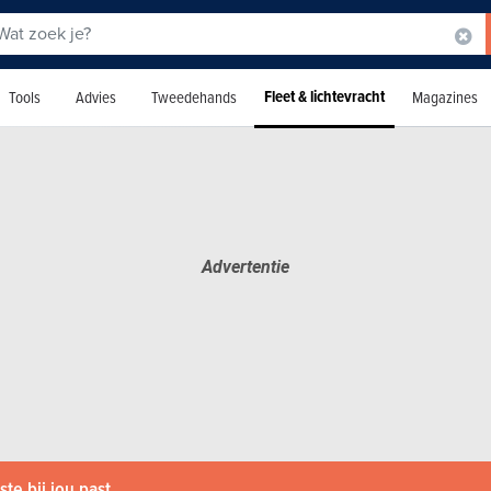
Fleet & lichtevracht
Tools
Advies
Tweedehands
Magazines
te bij jou past