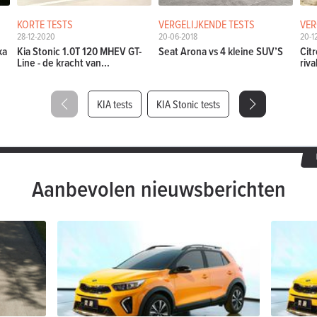
KORTE TESTS
VERGELIJKENDE TESTS
VER
28-12-2020
20-06-2018
20-1
ka
Kia Stonic 1.0T 120 MHEV GT-
Seat Arona vs 4 kleine SUV’S
Cit
Line - de kracht van...
riva
KIA tests
KIA Stonic tests
Aanbevolen nieuwsberichten