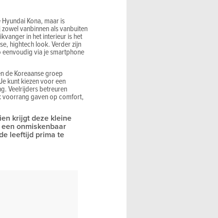
de Hyundai Kona, maar is
j zowel vanbinnen als vanbuiten
vanger in het interieur is het
e, hightech look. Verder zijn
o eenvoudig via je smartphone
nnen de Koreaanse groep
 Je kunt kiezen voor een
g. Veelrijders betreuren
ek voorrang gaven op comfort,
ien krijgt deze kleine
jd een onmiskenbaar
 leeftijd prima te