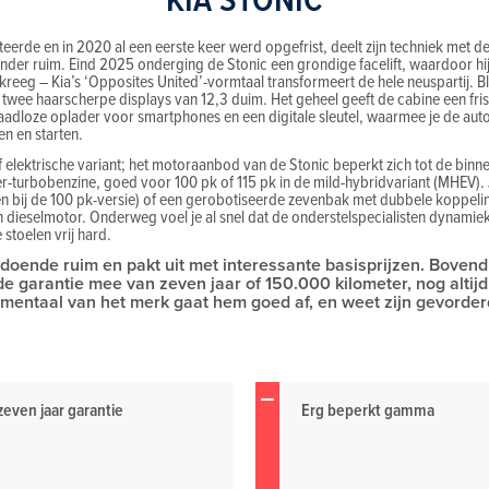
teerde en in 2020 al een eerste keer werd opgefrist, deelt zijn techniek met 
der ruim. Eind 2025 onderging de Stonic een grondige facelift, waardoor hi
kreeg – Kia’s ‘Opposites United’-vormtaal transformeert de hele neuspartij. Blik
twee haarscherpe displays van 12,3 duim. Het geheel geeft de cabine een friss
aadloze oplader voor smartphones en een digitale sleutel, waarmee je de aut
n en starten.
 of elektrische variant; het motoraanbod van de Stonic beperkt zich tot de bi
er-turbobenzine, goed voor 100 pk of 115 pk in de mild-hybridvariant (MHEV).
 bij de 100 pk-versie) of een gerobotiseerde zevenbak met dubbele koppelin
n dieselmotor. Onderweg voel je al snel dat de onderstelspecialisten dynami
 stoelen vrij hard.
voldoende ruim en pakt uit met interessante basisprijzen. Bovend
de garantie mee van zeven jaar of 150.000 kilometer, nog alti
entaal van het merk gaat hem goed af, en weet zijn gevorderde
zeven jaar garantie
Erg beperkt gamma