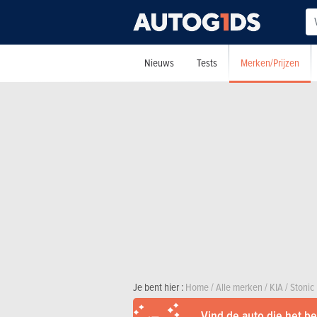
Merken/Prijzen
Nieuws
Tests
Je bent hier :
Home
/
Alle merken
/
KIA
/
Stonic
Vind de auto die het bes