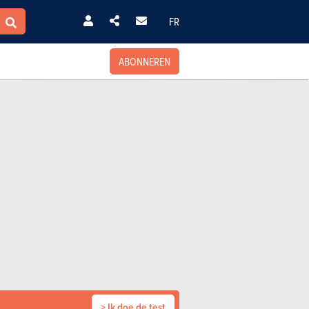
FR
ABONNEREN
> Ik doe de test