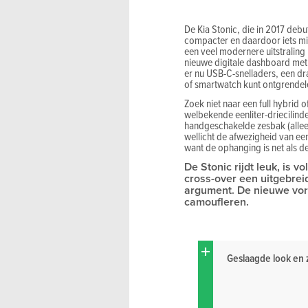
De Kia Stonic, die in 2017 debu
compacter en daardoor iets min
een veel modernere uitstraling 
nieuwe digitale dashboard met 
er nu USB-C-snelladers, een dr
of smartwatch kunt ontgrendele
Zoek niet naar een full hybrid
welbekende eenliter-driecilind
handgeschakelde zesbak (alleen
wellicht de afwezigheid van ee
want de ophanging is net als de
De Stonic rijdt leuk, is 
cross-over een uitgebrei
argument. De nieuwe vorm
camoufleren.
Geslaagde look en 