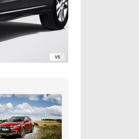
1
/
5