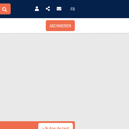
FR
ABONNEREN
> Ik doe de test