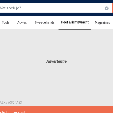
Fleet & lichtevracht
Tools
Advies
Tweedehands
Magazines
ASX
/
ASX
/
ASX
te bij jou past