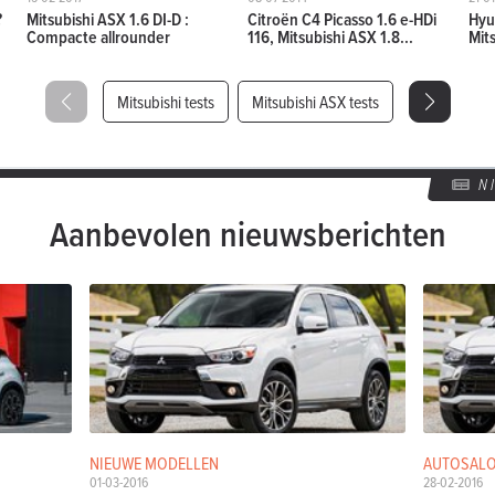
?
Mitsubishi ASX 1.6 DI-D :
Citroën C4 Picasso 1.6 e-HDi
Hyu
Compacte allrounder
116, Mitsubishi ASX 1.8...
Mits
Mitsubishi tests
Mitsubishi ASX tests
N
Aanbevolen nieuwsberichten
NIEUWE MODELLEN
AUTOSALO
01-03-2016
28-02-2016