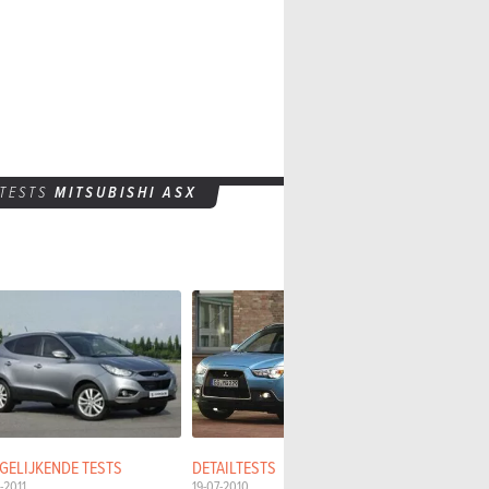
TESTS
MITSUBISHI ASX
GELIJKENDE TESTS
DETAILTESTS
EERSTE TES
1-2011
19-07-2010
03-06-2010