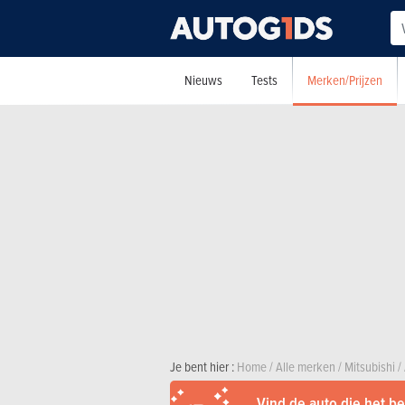
Merken/Prijzen
Nieuws
Tests
Je bent hier :
Home
/
Alle merken
/
Mitsubishi
/
Vind de auto die het bes