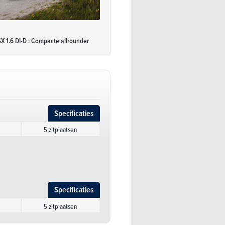
S
X 1.6 DI-D : Compacte allrounder
Specificaties
5 zitplaatsen
Specificaties
5 zitplaatsen