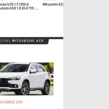
ndai ix35 1.7 CRDi &
Mitsubishi ASX 1.8 D-ID
Mitsubishi 
ubishi ASX 1.8 DI-D 115 :...
IEUWS
MITSUBISHI ASX
N GENÈVE 2016