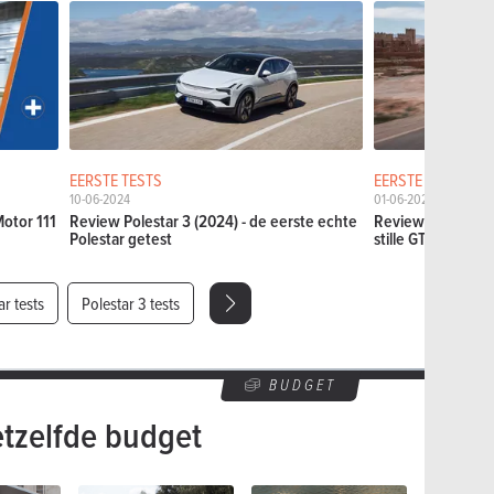
EERSTE TESTS
EERSTE TESTS
10-06-2024
01-06-2026
otor 111
Review Polestar 3 (2024) - de eerste echte
Review Polestar 
Polestar getest
stille GT
ar tests
Polestar 3 tests
BUDGET
etzelfde budget