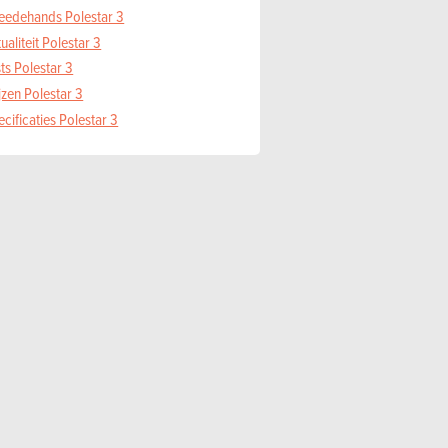
eedehands Polestar 3
ualiteit Polestar 3
ts Polestar 3
jzen Polestar 3
cificaties Polestar 3