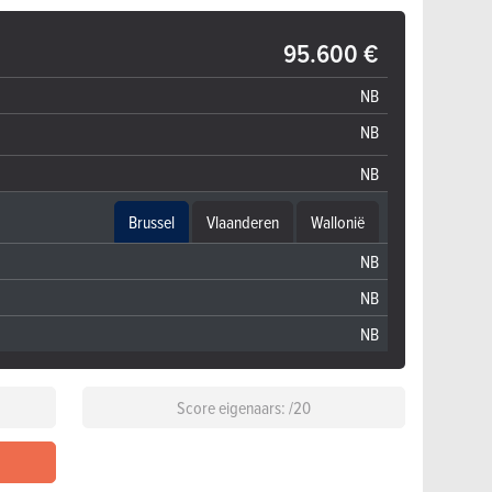
95.600 €
NB
NB
NB
Brussel
Vlaanderen
Wallonië
NB
NB
NB
Score eigenaars: /20