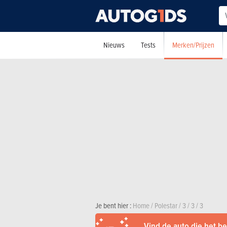
Merken/Prijzen
Nieuws
Tests
Je bent hier :
Home
/
Polestar
/
3
/
3
/
3
Vind de auto die het bes