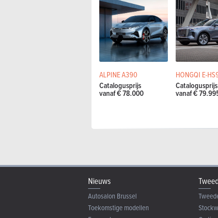
ALPINE A390
HONGQI E-HS
Catalogusprijs
Catalogusprijs
vanaf € 78.000
vanaf € 79.99
Nieuws
Tweed
Autosalon Brussel
Tweed
Toekomstige modellen
Stock