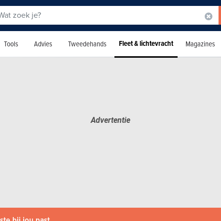
Fleet & lichtevracht
Tools
Advies
Tweedehands
Magazines
te bij jou past