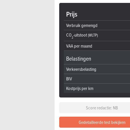
Prijs
Verbruik gemengd
CO
-uitstoot
(WLTP)
2
VAA per maand
Belastingen
Verkeersbelasting
BIV
Kostprijs per km
Score redactie: NB
Gedetailleerde test bekijken