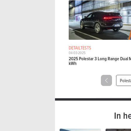
DETAILTESTS
04-03-2025
2025 Polestar 3 Long Range Dual M
kWh
Polest
In h