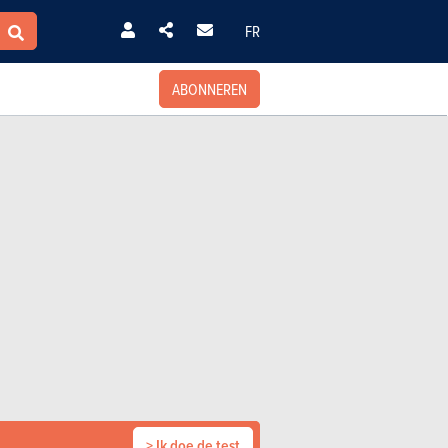
FR
ABONNEREN
> Ik doe de test