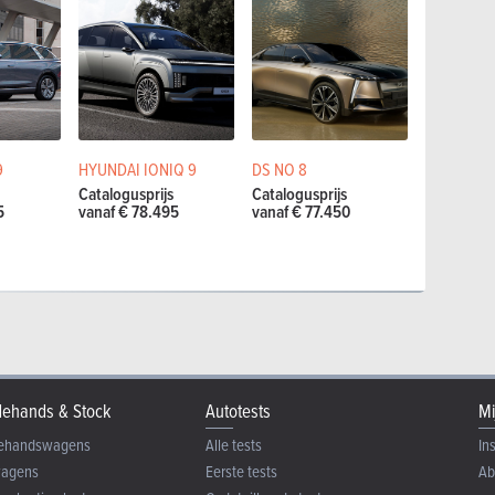
9
HYUNDAI IONIQ 9
DS NO 8
Catalogusprijs
Catalogusprijs
5
vanaf € 78.495
vanaf € 77.450
ehands & Stock
Autotests
Mi
ehandswagens
Alle tests
In
wagens
Eerste tests
Ab