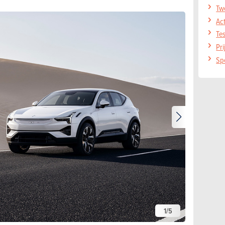
Tw
Act
Tes
Pri
Spe
1
/
5