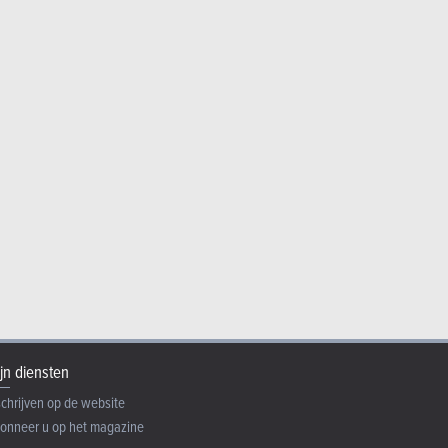
jn diensten
schrijven op de website
onneer u op het magazine