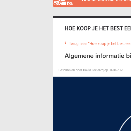
HOE KOOP JE HET BEST E
Terug naar "Hoe koop je het best een
Algemene informatie b
Geschreven door David Leclercq op 01-01-2020