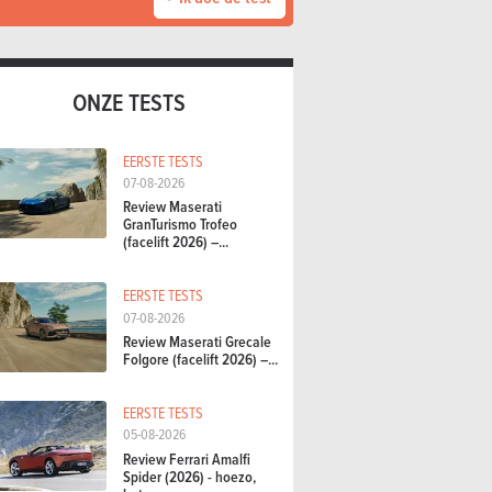
ONZE TESTS
EERSTE TESTS
07-08-2026
Review Maserati
GranTurismo Trofeo
(facelift 2026) –...
EERSTE TESTS
07-08-2026
Review Maserati Grecale
Folgore (facelift 2026) –...
EERSTE TESTS
05-08-2026
Review Ferrari Amalfi
Spider (2026) - hoezo,