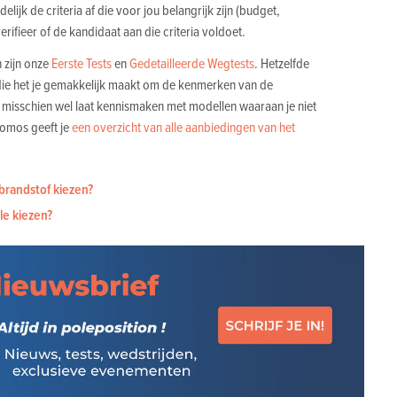
elijk de criteria af die voor jou belangrijk zijn (budget,
verifieer of de kandidaat aan die criteria voldoet.
 zijn onze
Eerste Tests
en
Gedetailleerde Wegtests
. Hetzelfde
die het je gemakkelijk maakt om de kenmerken van de
je misschien wel laat kennismaken met modellen waaraan je niet
omos geeft je
een overzicht van alle aanbiedingen van het
brandstof kiezen?
le kiezen?