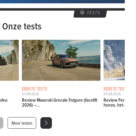
TESTS
Onze tests
EERSTE TESTS
EERSTE TESTS
07-08-2026
05-08-2026
ofeo
Review Maserati Grecale Folgore (facelift
Review Ferrari Am
2026) –...
hoezo, het...
Meer testen