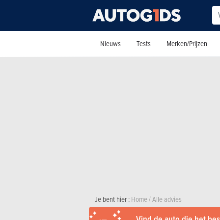
Nieuws
Tests
Merken/Prijzen
Je bent hier :
Home
/
Alle advies
Vind de auto die het best