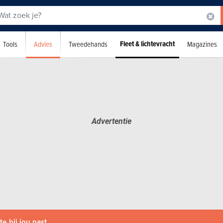
Fleet & lichtevracht
Advies
Tools
Tweedehands
Magazines
e bij jou past