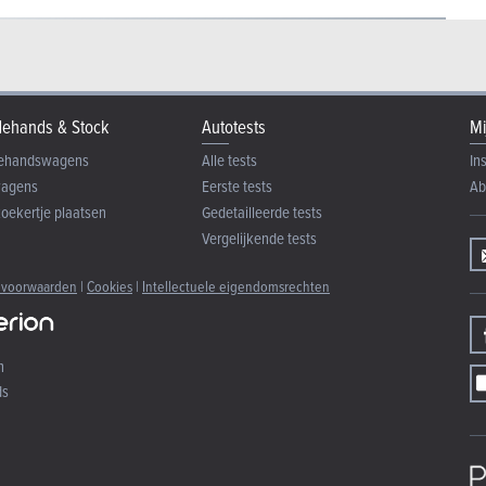
ehands & Stock
Autotests
Mi
ehandswagens
Alle tests
In
wagens
Eerste tests
Ab
zoekertje plaatsen
Gedetailleerde tests
Vergelijkende tests
 voorwaarden
|
Cookies
|
Intellectuele eigendomsrechten
n
ds