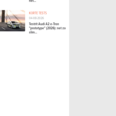
het...
KORTE TESTS
04-08-2026
Testrit Audi A2 e-Tron
"prototype" (2026): net zo
slim...