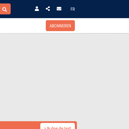
FR
ABONNEREN
> Ik doe de test