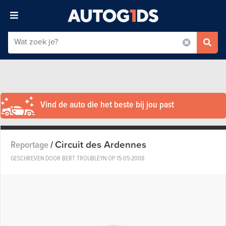
Vind de auto die het beste bij jou past
Circuit des Ardennes
Reportage
/
GESCHREVEN DOOR BERT TROUBLEYN OP
15-05-2008