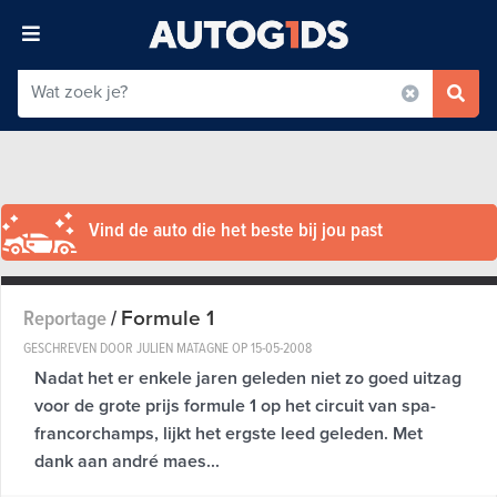
Vind de auto die het beste bij jou past
Formule 1
Reportage
/
GESCHREVEN DOOR JULIEN MATAGNE OP
15-05-2008
Nadat het er enkele jaren geleden niet zo goed uitzag
voor de grote prijs formule 1 op het circuit van spa-
francorchamps, lijkt het ergste leed geleden. Met
dank aan andré maes...