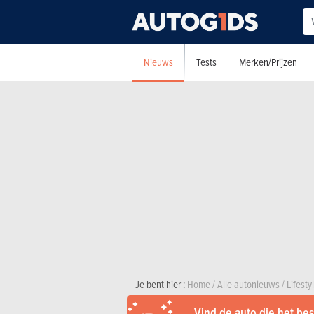
Nieuws
Tests
Merken/Prijzen
Je bent hier :
Home
/
Alle autonieuws
/
Lifesty
Vind de auto die het best