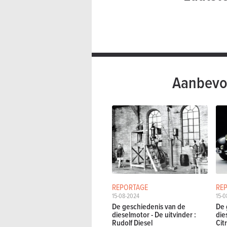
Aanbevo
REPORTAGE
RE
15-08-2024
15-0
De geschiedenis van de
De 
dieselmotor - De uitvinder :
die
Rudolf Diesel
Cit