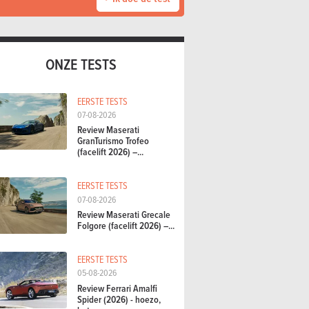
ONZE TESTS
EERSTE TESTS
07-08-2026
Review Maserati
GranTurismo Trofeo
(facelift 2026) –...
EERSTE TESTS
07-08-2026
Review Maserati Grecale
Folgore (facelift 2026) –...
EERSTE TESTS
05-08-2026
Review Ferrari Amalfi
Spider (2026) - hoezo,