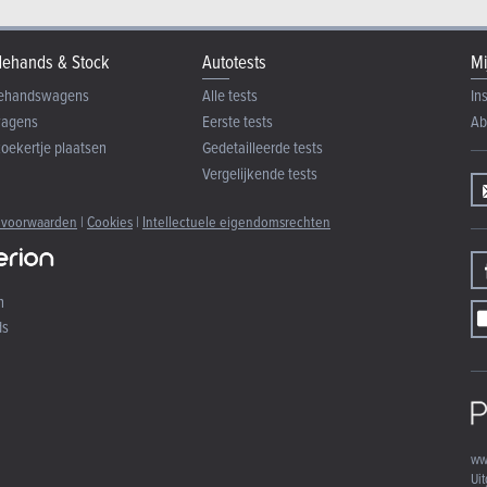
ehands & Stock
Autotests
Mi
ehandswagens
Alle tests
In
wagens
Eerste tests
Ab
zoekertje plaatsen
Gedetailleerde tests
Vergelijkende tests
 voorwaarden
|
Cookies
|
Intellectuele eigendomsrechten
n
ds
ww
Uit