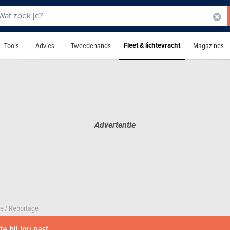
Fleet & lichtevracht
Tools
Advies
Tweedehands
Magazines
le
/
Reportage
e bij jou past