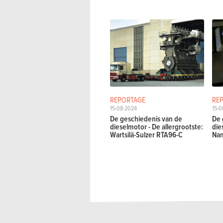
REPORTAGE
RE
15-08-2024
15-0
De geschiedenis van de
De 
dieselmotor - De allergrootste:
die
Wartsilä-Sulzer RTA96-C
Na