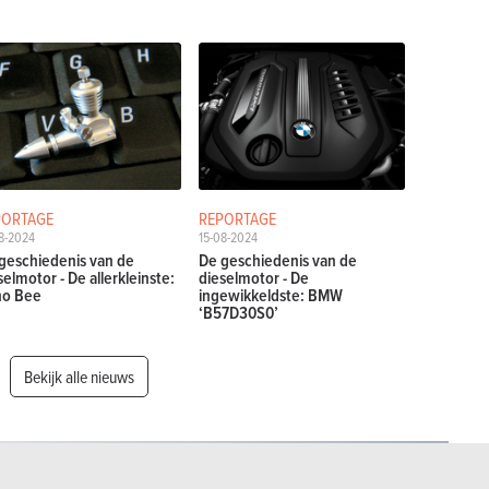
PORTAGE
REPORTAGE
8-2024
15-08-2024
geschiedenis van de
De geschiedenis van de
selmotor - De allerkleinste:
dieselmotor - De
no Bee
ingewikkeldste: BMW
‘B57D30S0’
Bekijk alle nieuws