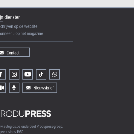
jn diensten
schrijven op de website
onneer u op het magazine
Contact
Nieuwsbrief
w.autogids.be onderdeel Produpress-groep.
gever sinds 1950.