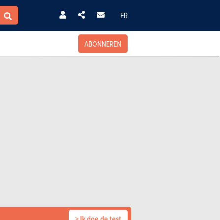
FR
ABONNEREN
> Ik doe de test