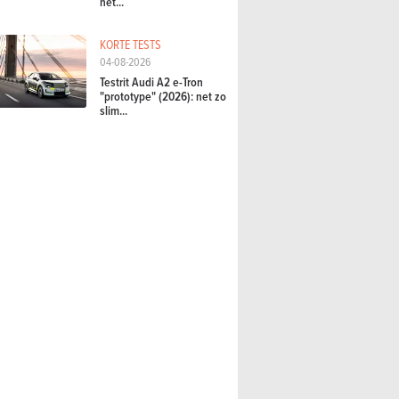
het...
KORTE TESTS
04-08-2026
Testrit Audi A2 e-Tron
"prototype" (2026): net zo
slim...