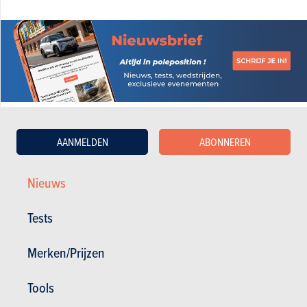
AANMELDEN
ABONNEREN
Nieuws
Tests
Nieuws
Mijn diensten
Merken/Prijzen
Tweedehands & Stock
Inschrijven op de website
Abonneer u op het magazine
Autotests
Tools
Contact